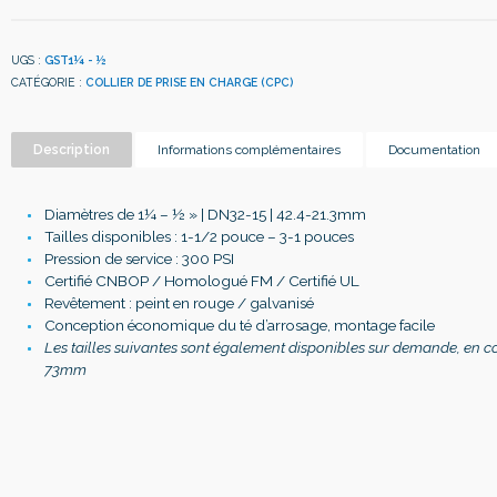
UGS :
GST1¼ - ½
CATÉGORIE :
COLLIER DE PRISE EN CHARGE (CPC)
Description
Informations complémentaires
Documentation
Diamètres de 1
¼ – ½
» | DN32-15 | 42.4-21.3mm
Tailles disponibles : 1-1/2 pouce – 3-1 pouces
Pression de service : 300 PSI
Certifié CNBOP / Homologué FM / Certifié UL
Revêtement : peint en rouge / galvanisé
Conception économique du té d’arrosage, montage facile
Les tailles suivantes sont également disponibles sur demande, en c
73mm