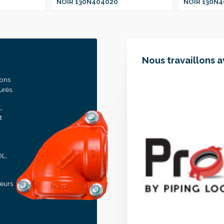
NOIR 130N404020
NOIR 130N4
Nous travaillons 
sons
urés.
,
t
OL,
seurs