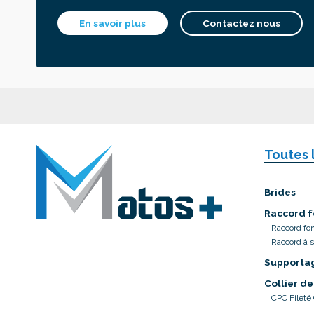
En savoir plus
Contactez nous
Toutes 
Brides
Raccord f
Raccord fo
Raccord à 
Supporta
Collier de
CPC Fileté