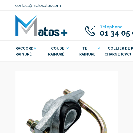
contact@matosplus.com
Téléphone
01 34 05
RACCORD
COUDE
TE
COLLIER DE P
RAINURÉ
RAINURÉ
RAINURE
CHARGE (CPC)