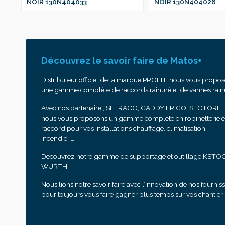
NOIR 130N404033
NOIR 130N404026
Découvrez le savoir faire de Matos+
Distributeur officiel de la marque PROFIT, nous vous propo
une gamme complète de raccords rainuré et de vannes rain
Avec nos partenaire , SFERACO, CADDY ERICO, SECTORIEL
nous vous proposons un gamme complète en robinetterie e
raccord pour vos installations chauffage, climatisation,
incendie……
Découvrez notre gamme de supportage et outillage KSTO
WURTH,
Nous lions notre savoir faire avec l’innovation de nos fournis
pour toujours vous faire gagner plus temps sur vos chantier.