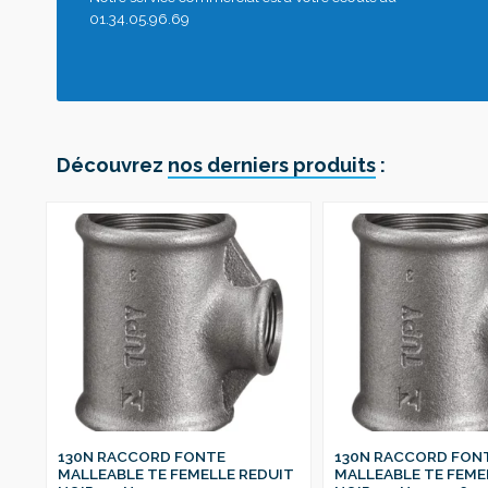
01.34.05.96.69
Découvrez
nos derniers produits
:
130N RACCORD FONTE
130N RACCORD FON
IT
MALLEABLE TE FEMELLE REDUIT
MALLEABLE TE FEME