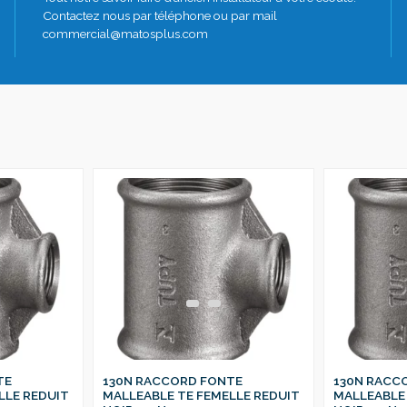
Contactez nous par téléphone ou par mail
commercial@matosplus.com
TE
130N RACCORD FONTE
130N RACC
LLE REDUIT
MALLEABLE TE FEMELLE REDUIT
MALLEABLE 