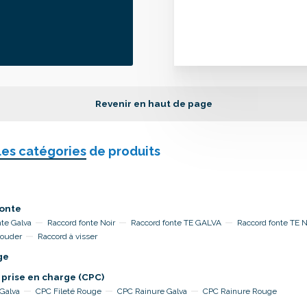
Revenir en haut de page
les catégories
de produits
onte
nte Galva
Raccord fonte Noir
Raccord fonte TE GALVA
Raccord fonte TE 
souder
Raccord à visser
ge
 prise en charge (CPC)
 Galva
CPC Fileté Rouge
CPC Rainure Galva
CPC Rainure Rouge