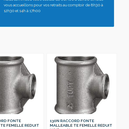
vous accueillons pour vos retraits au comptoir de 8h30 à
12h30 et 14h à 17h00
ORD FONTE
130N RACCORD FONTE
13
TE FEMELLE REDUIT
MALLEABLE TE FEMELLE REDUIT
MA