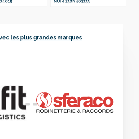
04015
NOIR 130N403333
NO
avec
les plus grandes marques