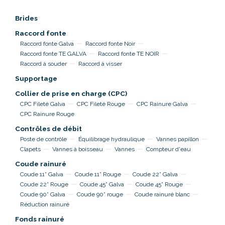
Brides
Raccord fonte
Raccord fonte Galva
Raccord fonte Noir
Raccord fonte TE GALVA
Raccord fonte TE NOIR
Raccord à souder
Raccord à visser
Supportage
Collier de prise en charge (CPC)
CPC Fileté Galva
CPC Fileté Rouge
CPC Rainure Galva
CPC Rainure Rouge
Contrôles de débit
Poste de contrôle
Équilibrage hydraulique
Vannes papillon
Clapets
Vannes à boisseau
Vannes
Compteur d'eau
Coude rainuré
Coude 11° Galva
Coude 11° Rouge
Coude 22° Galva
Coude 22° Rouge
Coude 45° Galva
Coude 45° Rouge
Coude 90° Galva
Coude 90° rouge
Coude rainuré blanc
Réduction rainuré
Fonds rainuré