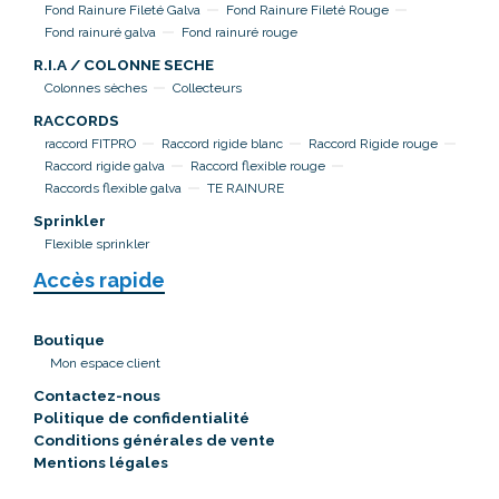
Fond Rainure Fileté Galva
Fond Rainure Fileté Rouge
Fond rainuré galva
Fond rainuré rouge
R.I.A / COLONNE SECHE
Colonnes sèches
Collecteurs
RACCORDS
raccord FITPRO
Raccord rigide blanc
Raccord Rigide rouge
Raccord rigide galva
Raccord flexible rouge
Raccords flexible galva
TE RAINURE
Sprinkler
Flexible sprinkler
Accès rapide
Boutique
Mon espace client
Contactez-nous
Politique de confidentialité
Conditions générales de vente
Mentions légales