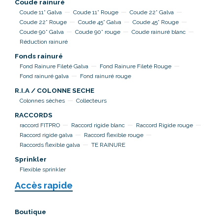
Coude rainuré
Coude 11° Galva
Coude 11° Rouge
Coude 22° Galva
Coude 22° Rouge
Coude 45° Galva
Coude 45° Rouge
Coude 90° Galva
Coude 90° rouge
Coude rainuré blanc
Réduction rainuré
Fonds rainuré
Fond Rainure Fileté Galva
Fond Rainure Fileté Rouge
Fond rainuré galva
Fond rainuré rouge
R.I.A / COLONNE SECHE
Colonnes sèches
Collecteurs
RACCORDS
raccord FITPRO
Raccord rigide blanc
Raccord Rigide rouge
Raccord rigide galva
Raccord flexible rouge
Raccords flexible galva
TE RAINURE
Sprinkler
Flexible sprinkler
Accès rapide
Boutique