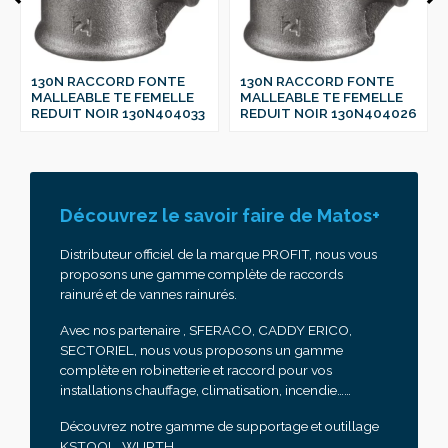
RD FONTE
130N RACCORD FONTE
130N RACCORD 
TE FEMELLE
MALLEABLE TE FEMELLE
MALLEABLE TE F
 130N404033
REDUIT NOIR 130N404026
REDUIT NOIR 13
Découvrez le savoir faire de Matos+
Distributeur officiel de la marque PROFIT, nous vous
proposons une gamme complète de raccords
rainuré et de vannes rainurés.
Avec nos partenaire , SFERACO, CADDY ERICO,
SECTORIEL, nous vous proposons un gamme
complète en robinetterie et raccord pour vos
installations chauffage, climatisation, incendie……
Découvrez notre gamme de supportage et outillage
KSTOOL, WURTH,