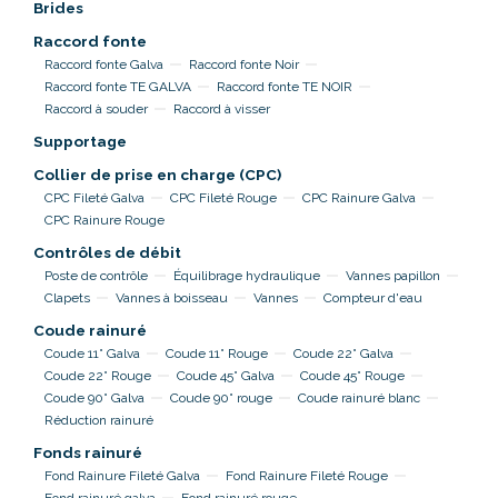
Brides
Raccord fonte
Raccord fonte Galva
Raccord fonte Noir
Raccord fonte TE GALVA
Raccord fonte TE NOIR
Raccord à souder
Raccord à visser
Supportage
Collier de prise en charge (CPC)
CPC Fileté Galva
CPC Fileté Rouge
CPC Rainure Galva
CPC Rainure Rouge
Contrôles de débit
Poste de contrôle
Équilibrage hydraulique
Vannes papillon
Clapets
Vannes à boisseau
Vannes
Compteur d'eau
Coude rainuré
Coude 11° Galva
Coude 11° Rouge
Coude 22° Galva
Coude 22° Rouge
Coude 45° Galva
Coude 45° Rouge
Coude 90° Galva
Coude 90° rouge
Coude rainuré blanc
Réduction rainuré
Fonds rainuré
Fond Rainure Fileté Galva
Fond Rainure Fileté Rouge
Fond rainuré galva
Fond rainuré rouge