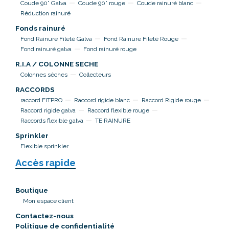
Coude 90° Galva
Coude 90° rouge
Coude rainuré blanc
Réduction rainuré
Fonds rainuré
Fond Rainure Fileté Galva
Fond Rainure Fileté Rouge
Fond rainuré galva
Fond rainuré rouge
R.I.A / COLONNE SECHE
Colonnes sèches
Collecteurs
RACCORDS
raccord FITPRO
Raccord rigide blanc
Raccord Rigide rouge
Raccord rigide galva
Raccord flexible rouge
Raccords flexible galva
TE RAINURE
Sprinkler
Flexible sprinkler
Accès rapide
Boutique
Mon espace client
Contactez-nous
Politique de confidentialité