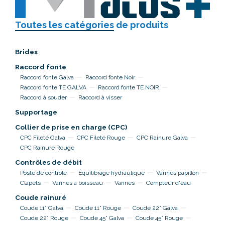
Toutes les catégories
de produits
Brides
Raccord fonte
Raccord fonte Galva
Raccord fonte Noir
Raccord fonte TE GALVA
Raccord fonte TE NOIR
Raccord à souder
Raccord à visser
Supportage
Collier de prise en charge (CPC)
CPC Fileté Galva
CPC Fileté Rouge
CPC Rainure Galva
CPC Rainure Rouge
Contrôles de débit
Poste de contrôle
Équilibrage hydraulique
Vannes papillon
Clapets
Vannes à boisseau
Vannes
Compteur d'eau
Coude rainuré
Coude 11° Galva
Coude 11° Rouge
Coude 22° Galva
Coude 22° Rouge
Coude 45° Galva
Coude 45° Rouge