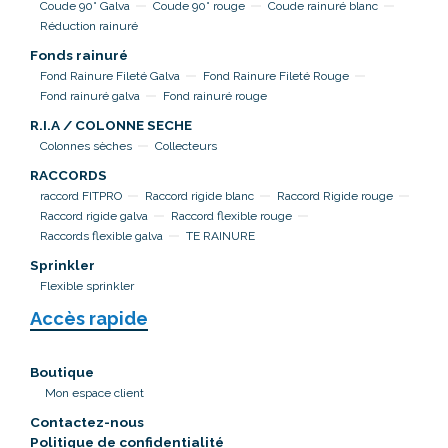
Coude 90° Galva
Coude 90° rouge
Coude rainuré blanc
Réduction rainuré
Fonds rainuré
Fond Rainure Fileté Galva
Fond Rainure Fileté Rouge
Fond rainuré galva
Fond rainuré rouge
R.I.A / COLONNE SECHE
Colonnes sèches
Collecteurs
RACCORDS
raccord FITPRO
Raccord rigide blanc
Raccord Rigide rouge
Raccord rigide galva
Raccord flexible rouge
Raccords flexible galva
TE RAINURE
Sprinkler
Flexible sprinkler
Accès rapide
Boutique
Mon espace client
Contactez-nous
Politique de confidentialité