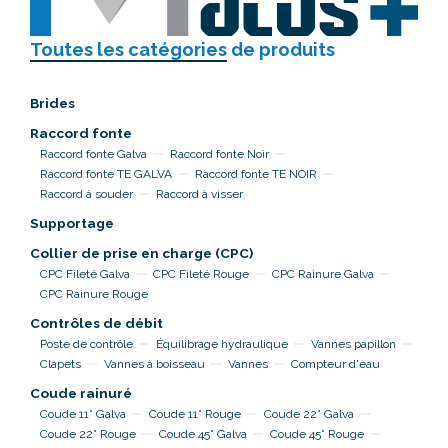
Toutes les catégories
de produits
Brides
Raccord fonte
Raccord fonte Galva
Raccord fonte Noir
Raccord fonte TE GALVA
Raccord fonte TE NOIR
Raccord à souder
Raccord à visser
Supportage
Collier de prise en charge (CPC)
CPC Fileté Galva
CPC Fileté Rouge
CPC Rainure Galva
CPC Rainure Rouge
Contrôles de débit
Poste de contrôle
Équilibrage hydraulique
Vannes papillon
Clapets
Vannes à boisseau
Vannes
Compteur d'eau
Coude rainuré
Coude 11° Galva
Coude 11° Rouge
Coude 22° Galva
Coude 22° Rouge
Coude 45° Galva
Coude 45° Rouge