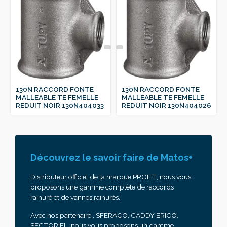
130N RACCORD FONTE
130N RACCORD FONTE
MALLEABLE TE FEMELLE
MALLEABLE TE FEMELLE
REDUIT NOIR 130N404033
REDUIT NOIR 130N404026
Découvrez le savoir faire de Matos+
Distributeur officiel de la marque PROFIT, nous vous
proposons une gamme complète de raccords
rainuré et de vannes rainurés.
Avec nos partenaire , SFERACO, CADDY ERICO,
SECTORIEL, nous vous proposons un gamme