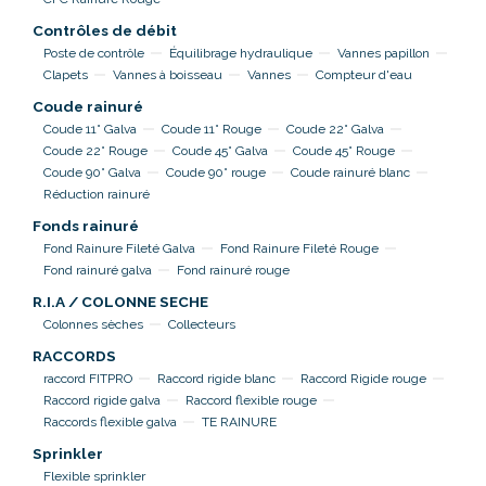
Contrôles de débit
Poste de contrôle
Équilibrage hydraulique
Vannes papillon
Clapets
Vannes à boisseau
Vannes
Compteur d'eau
Coude rainuré
Coude 11° Galva
Coude 11° Rouge
Coude 22° Galva
Coude 22° Rouge
Coude 45° Galva
Coude 45° Rouge
Coude 90° Galva
Coude 90° rouge
Coude rainuré blanc
Réduction rainuré
Fonds rainuré
Fond Rainure Fileté Galva
Fond Rainure Fileté Rouge
Fond rainuré galva
Fond rainuré rouge
R.I.A / COLONNE SECHE
Colonnes sèches
Collecteurs
RACCORDS
raccord FITPRO
Raccord rigide blanc
Raccord Rigide rouge
Raccord rigide galva
Raccord flexible rouge
Raccords flexible galva
TE RAINURE
Sprinkler
Flexible sprinkler