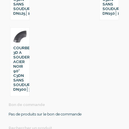
SANS
SANS
SOUDURE
SOUDURE
DN125│139.7
DN150│168.3
COURBE
3D A
SOUDER
ACIER
NOIR
90°
C3DN
SANS
SOUDURE
DN300│323.9
Bon de commande
Pas de produits sur le bon de commande
Rechercher un produit