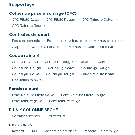
Supportage
Collier de prise en charge (CPC)
CPC Fileté Galva
CPC Fileté Rouge
CPC Rainure Galva
CPC Rainure Rouge
Contrôles de débit
Poste de contrôle
Équilibrage hydraulique
Vannes papillon
Clapets
Vannes à boisseau
Vannes
Compteur d'eau
Coude rainuré
Coude 11° Galva
Coude 11° Rouge
Coude 22° Galva
Coude 22° Rouge
Coude 45° Galva
Coude 45° Rouge
Coude 90° Galva
Coude 90° rouge
Coude rainuré blanc
Réduction rainuré
Fonds rainuré
Fond Rainure Fileté Galva
Fond Rainure Fileté Rouge
Fond rainuré galva
Fond rainuré rouge
R.I.A / COLONNE SECHE
Colonnes sèches
Collecteurs
RACCORDS
raccord FITPRO
Raccord rigide blanc
Raccord Rigide rouge