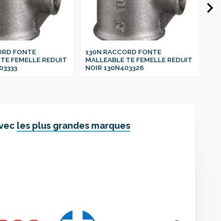
ORD FONTE
130N RACCORD FONTE
13
TE FEMELLE REDUIT
MALLEABLE TE FEMELLE REDUIT
MA
03333
NOIR 130N403326
NO
avec
les plus grandes marques