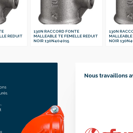
TE
130N RACCORD FONTE
130N RACC
LLE REDUIT
MALLEABLE TE FEMELLE REDUIT
MALLEABLE 
NOIR 130N404015
NOIR 130N4
Nous travaillons 
sons
urés.
,
t
OL,