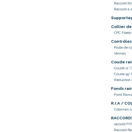
Raccord fo
Raccord à 
Supporta
Collier de
CPC Fileté
Contrôles
Poste de co
Vannes
Coude rai
Coude 11° 
Coude 45°
Réduction 
Fonds rai
Fond Rainu
R.I.A / C
Colonnes 
RACCORD
raccord FI
Raccord fle