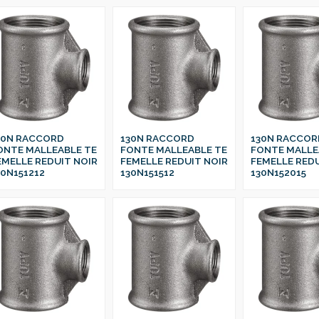
30N RACCORD
130N RACCORD
130N RACCOR
ONTE MALLEABLE TE
FONTE MALLEABLE TE
FONTE MALLE
EMELLE REDUIT NOIR
FEMELLE REDUIT NOIR
FEMELLE REDU
30N151212
130N151512
130N152015