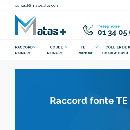
contact@matosplus.com
Téléphone
01 34 05
RACCORD
COUDE
TE
COLLIER DE P
RAINURÉ
RAINURÉ
RAINURE
CHARGE (CPC)
Raccord fonte TE