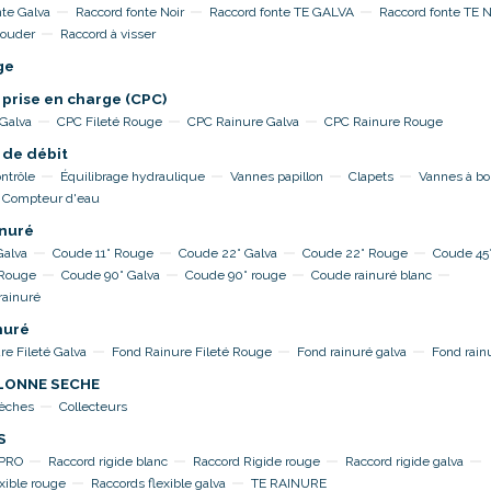
nte Galva
Raccord fonte Noir
Raccord fonte TE GALVA
Raccord fonte TE 
souder
Raccord à visser
ge
 prise en charge (CPC)
 Galva
CPC Fileté Rouge
CPC Rainure Galva
CPC Rainure Rouge
 de débit
ntrôle
Équilibrage hydraulique
Vannes papillon
Clapets
Vannes à bo
Compteur d'eau
nuré
Galva
Coude 11° Rouge
Coude 22° Galva
Coude 22° Rouge
Coude 45°
 Rouge
Coude 90° Galva
Coude 90° rouge
Coude rainuré blanc
rainuré
nuré
re Fileté Galva
Fond Rainure Fileté Rouge
Fond rainuré galva
Fond rain
OLONNE SECHE
sèches
Collecteurs
S
TPRO
Raccord rigide blanc
Raccord Rigide rouge
Raccord rigide galva
xible rouge
Raccords flexible galva
TE RAINURE