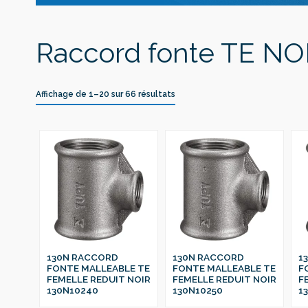
Raccord fonte TE NO
Affichage de 1–20 sur 66 résultats
130N RACCORD
130N RACCORD
1
FONTE MALLEABLE TE
FONTE MALLEABLE TE
F
FEMELLE REDUIT NOIR
FEMELLE REDUIT NOIR
F
130N10240
130N10250
1