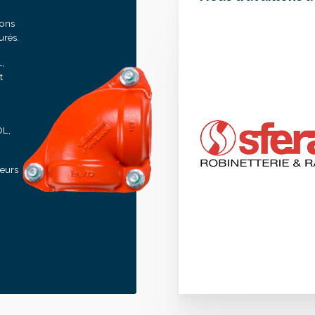
sons
urés.
,
t
OL,
seurs