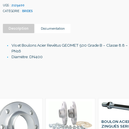
UGS :
2129400
CATÉGORIE :
BRIDES
Description
Documentation
Vis et Boulons Acier Revêtus GEOMET 500 Grade B – Classe 8.8 – 
PN16
Diamétre: DN400
BOULON ACIE
ZINGUÉS SERI