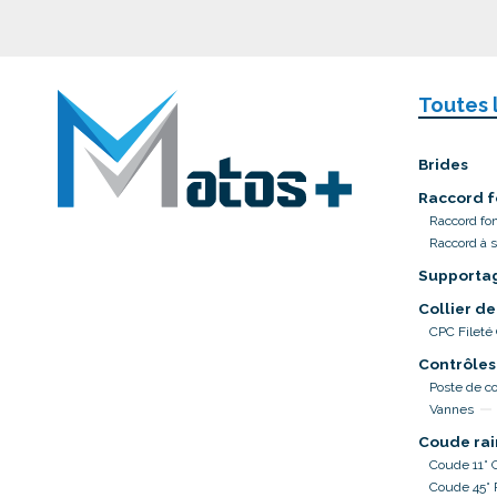
Toutes 
Brides
Raccord f
Raccord fo
Raccord à 
Supporta
Collier de
CPC Fileté
Contrôles
Poste de co
Vannes
Coude rai
Coude 11° 
Coude 45°