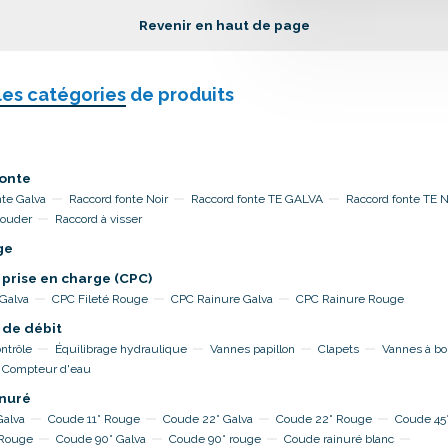
Revenir en haut de page
les catégories
de produits
onte
nte Galva
Raccord fonte Noir
Raccord fonte TE GALVA
Raccord fonte TE 
souder
Raccord à visser
ge
 prise en charge (CPC)
 Galva
CPC Fileté Rouge
CPC Rainure Galva
CPC Rainure Rouge
 de débit
ntrôle
Équilibrage hydraulique
Vannes papillon
Clapets
Vannes à bo
Compteur d'eau
nuré
Galva
Coude 11° Rouge
Coude 22° Galva
Coude 22° Rouge
Coude 45°
 Rouge
Coude 90° Galva
Coude 90° rouge
Coude rainuré blanc