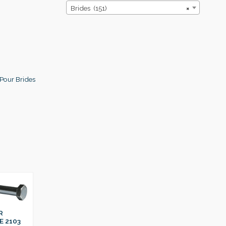
Brides (151)
×
Pour Brides
R
E 2103