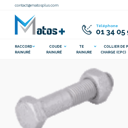
contact@matosplus.com
Téléphone
01 34 05
RACCORD
COUDE
TE
COLLIER DE P
RAINURÉ
RAINURÉ
RAINURE
CHARGE (CPC)