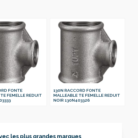
ORD FONTE
130N RACCORD FONTE
13
TE FEMELLE REDUIT
MALLEABLE TE FEMELLE REDUIT
MA
03333
NOIR 130N403326
NO
avec
les plus grandes marques