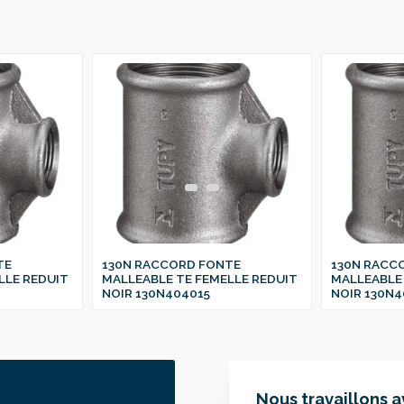
TE
130N RACCORD FONTE
130N RACC
LLE REDUIT
MALLEABLE TE FEMELLE REDUIT
MALLEABLE 
NOIR 130N404015
NOIR 130N4
Nous travaillons 