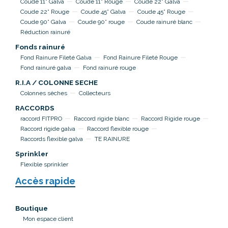
Coude 11° Galva
Coude 11° Rouge
Coude 22° Galva
Coude 22° Rouge
Coude 45° Galva
Coude 45° Rouge
Coude 90° Galva
Coude 90° rouge
Coude rainuré blanc
Réduction rainuré
Fonds rainuré
Fond Rainure Fileté Galva
Fond Rainure Fileté Rouge
Fond rainuré galva
Fond rainuré rouge
R.I.A / COLONNE SECHE
Colonnes sèches
Collecteurs
RACCORDS
raccord FITPRO
Raccord rigide blanc
Raccord Rigide rouge
Raccord rigide galva
Raccord flexible rouge
Raccords flexible galva
TE RAINURE
Sprinkler
Flexible sprinkler
Accès rapide
Boutique
Mon espace client