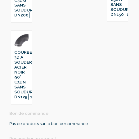
SANS
SANS
SOUDURE
SOUDURE
DN150│168.3
DN200│219.1
COURBE
3D A
SOUDER
ACIER
NOIR
90°
C3DN
SANS
SOUDURE
DN125│139.7
Bon de commande
Pas de produits sur le bon de commande
Rechercher un produit