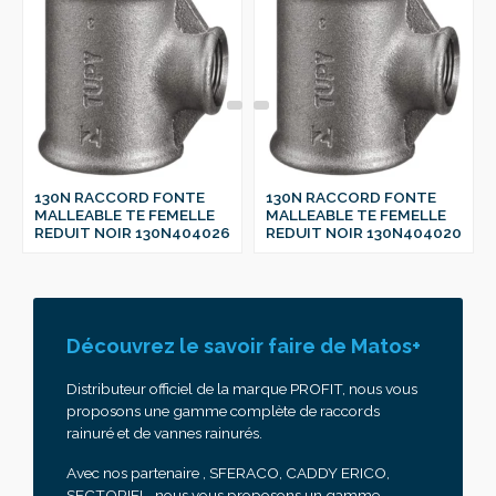
130N RACCORD FONTE
130N RACCORD FONTE
MALLEABLE TE FEMELLE
MALLEABLE TE FEMELLE
REDUIT NOIR 130N404026
REDUIT NOIR 130N404020
Découvrez le savoir faire de Matos+
Distributeur officiel de la marque PROFIT, nous vous
proposons une gamme complète de raccords
rainuré et de vannes rainurés.
Avec nos partenaire , SFERACO, CADDY ERICO,
SECTORIEL, nous vous proposons un gamme