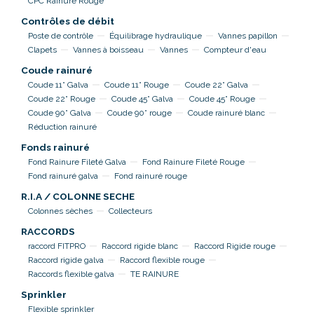
CPC Rainure Rouge
Contrôles de débit
Poste de contrôle
Équilibrage hydraulique
Vannes papillon
Clapets
Vannes à boisseau
Vannes
Compteur d'eau
Coude rainuré
Coude 11° Galva
Coude 11° Rouge
Coude 22° Galva
Coude 22° Rouge
Coude 45° Galva
Coude 45° Rouge
Coude 90° Galva
Coude 90° rouge
Coude rainuré blanc
Réduction rainuré
Fonds rainuré
Fond Rainure Fileté Galva
Fond Rainure Fileté Rouge
Fond rainuré galva
Fond rainuré rouge
R.I.A / COLONNE SECHE
Colonnes sèches
Collecteurs
RACCORDS
raccord FITPRO
Raccord rigide blanc
Raccord Rigide rouge
Raccord rigide galva
Raccord flexible rouge
Raccords flexible galva
TE RAINURE
Sprinkler
Flexible sprinkler