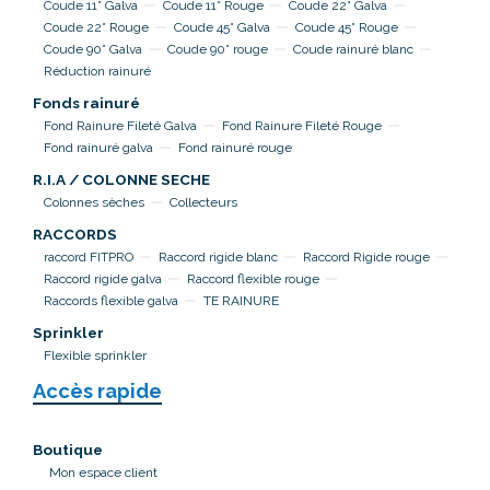
Coude 11° Galva
Coude 11° Rouge
Coude 22° Galva
Coude 22° Rouge
Coude 45° Galva
Coude 45° Rouge
Coude 90° Galva
Coude 90° rouge
Coude rainuré blanc
Réduction rainuré
Fonds rainuré
Fond Rainure Fileté Galva
Fond Rainure Fileté Rouge
Fond rainuré galva
Fond rainuré rouge
R.I.A / COLONNE SECHE
Colonnes sèches
Collecteurs
RACCORDS
raccord FITPRO
Raccord rigide blanc
Raccord Rigide rouge
Raccord rigide galva
Raccord flexible rouge
Raccords flexible galva
TE RAINURE
Sprinkler
Flexible sprinkler
Accès rapide
Boutique
Mon espace client