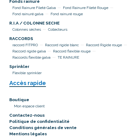
Fonds rainuré
Fond Rainure Fileté Galva
Fond Rainure Fileté Rouge
Fond rainuré galva
Fond rainuré rouge
R.I.A / COLONNE SECHE
Colonnes sèches
Collecteurs
RACCORDS
raccord FITPRO
Raccord rigide blanc
Raccord Rigide rouge
Raccord rigide galva
Raccord flexible rouge
Raccords flexible galva
TE RAINURE
Sprinkler
Flexible sprinkler
Accès rapide
Boutique
Mon espace client
Contactez-nous
Politique de confidentialité
Conditions générales de vente
Mentions légales