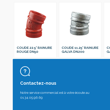
COUDE 22.5° RAINURE
COUDE 11.25° RAINURE
C
ROUGE DN50
GALVA DN200
G
Contactez-nous
Notre service commercial est à votre écoute au
01.34.05.96.69