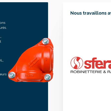
Nous travaillons 
sons
urés.
,
t
OL,
seurs