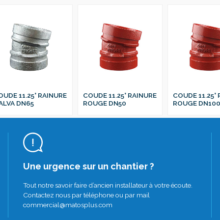
OUDE 11.25° RAINURE
COUDE 11.25° RAINURE
COUDE 11.25°
ALVA DN65
ROUGE DN50
ROUGE DN10
Une urgence sur un chantier ?
Tout notre savoir faire d’ancien installateur à votre écoute.
Contactez nous par téléphone ou par mail
commercial@matosplus.com