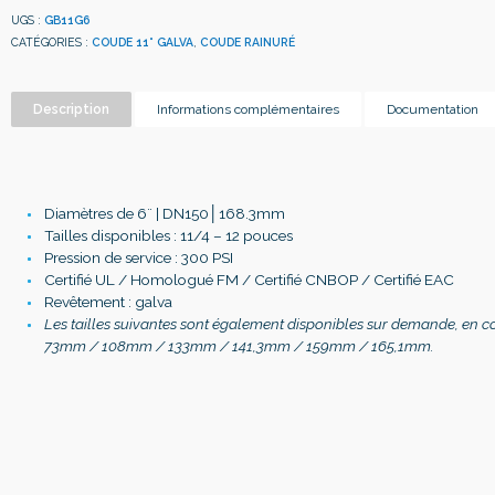
UGS :
GB11G6
CATÉGORIES :
COUDE 11° GALVA
,
COUDE RAINURÉ
Description
Informations complémentaires
Documentation
Diamètres de 6¨ | DN150│168.3mm
Tailles disponibles : 11/4 – 12 pouces
Pression de service : 300 PSI
Certifié UL / Homologué FM / Certifié CNBOP / Certifié EAC
Revêtement : galva
Les tailles suivantes sont également disponibles sur demande, en c
73mm / 108mm / 133mm / 141,3mm / 159mm / 165,1mm.