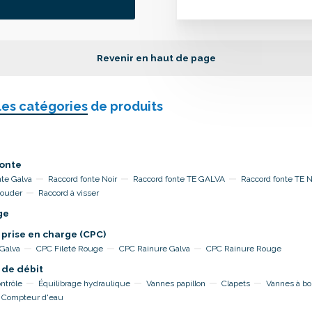
Revenir en haut de page
les catégories
de produits
onte
nte Galva
Raccord fonte Noir
Raccord fonte TE GALVA
Raccord fonte TE 
souder
Raccord à visser
ge
 prise en charge (CPC)
 Galva
CPC Fileté Rouge
CPC Rainure Galva
CPC Rainure Rouge
 de débit
ntrôle
Équilibrage hydraulique
Vannes papillon
Clapets
Vannes à bo
Compteur d'eau