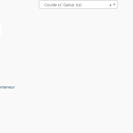
Coude 11° Galva (11)
×
onteneur :