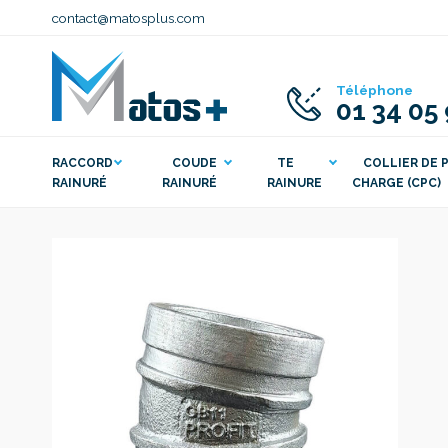
contact@matosplus.com
Téléphone
01 34 05
RACCORD
COUDE
TE
COLLIER DE P
RAINURÉ
RAINURÉ
RAINURE
CHARGE (CPC)