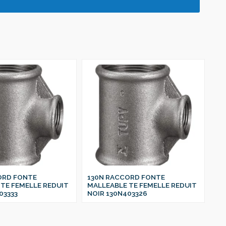
ORD FONTE
130N RACCORD FONTE
13
TE FEMELLE REDUIT
MALLEABLE TE FEMELLE REDUIT
MA
03333
NOIR 130N403326
NO