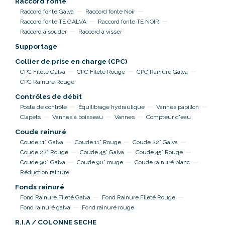
Raccord fonte
Raccord fonte Galva
Raccord fonte Noir
Raccord fonte TE GALVA
Raccord fonte TE NOIR
Raccord à souder
Raccord à visser
Supportage
Collier de prise en charge (CPC)
CPC Fileté Galva
CPC Fileté Rouge
CPC Rainure Galva
CPC Rainure Rouge
Contrôles de débit
Poste de contrôle
Équilibrage hydraulique
Vannes papillon
Clapets
Vannes à boisseau
Vannes
Compteur d'eau
Coude rainuré
Coude 11° Galva
Coude 11° Rouge
Coude 22° Galva
Coude 22° Rouge
Coude 45° Galva
Coude 45° Rouge
Coude 90° Galva
Coude 90° rouge
Coude rainuré blanc
Réduction rainuré
Fonds rainuré
Fond Rainure Fileté Galva
Fond Rainure Fileté Rouge
Fond rainuré galva
Fond rainuré rouge
R.I.A / COLONNE SECHE