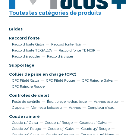
Toutes les catégories
de produits
Brides
Raccord fonte
Raccord fonte Galva
Raccord fonte Noir
Raccord fonte TE GALVA
Raccord fonte TE NOIR
Raccord à souder
Raccord à visser
Supportage
Collier de prise en charge (CPC)
CPC Fileté Galva
CPC Fileté Rouge
CPC Rainure Galva
CPC Rainure Rouge
Contrôles de débit
Poste de contrôle
Équilibrage hydraulique
Vannes papillon
Clapets
Vannes à boisseau
Vannes
Compteur d'eau
Coude rainuré
Coude 11° Galva
Coude 11° Rouge
Coude 22° Galva
Coude 22° Rouge
Coude 45° Galva
Coude 45° Rouge
Coude 90° Galva
Coude 90° rouge
Coude rainuré blanc