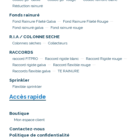
Réduction rainuré
Fonds rainuré
Fond Rainure Fileté Galva
Fond Rainure Fileté Rouge
Fond rainuré galva
Fond rainuré rouge
R.I.A / COLONNE SECHE
Colonnes sèches
Collecteurs
RACCORDS
raccord FITPRO
Raccord rigide blanc
Raccord Rigide rouge
Raccord rigide galva
Raccord flexible rouge
Raccords flexible galva
TE RAINURE
Sprinkler
Flexible sprinkler
Accès rapide
Boutique
Mon espace client
Contactez-nous
Politique de confidentialité