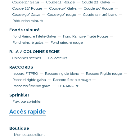
Coude 11° Galva
Coude 11° Rouge
Coude 22° Galva
Coude 22° Rouge
Coude 45° Galva
Coude 45° Rouge
Coude 90° Galva
Coude 90° rouge
Coude rainuré blanc
Réduction rainuré
Fonds rainuré
Fond Rainure Fileté Galva
Fond Rainure Fileté Rouge
Fond rainuré galva
Fond rainuré rouge
R.I.A / COLONNE SECHE
Colonnes sèches
Collecteurs
RACCORDS
raccord FITPRO
Raccord rigide blanc
Raccord Rigide rouge
Raccord rigide galva
Raccord flexible rouge
Raccords flexible galva
TE RAINURE
Sprinkler
Flexible sprinkler
Accès rapide
Boutique
Mon espace client