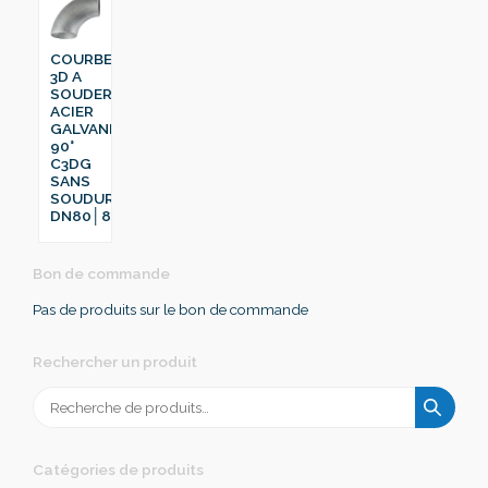
COURBE
3D A
SOUDER
ACIER
GALVANISÉ
90°
C3DG
SANS
SOUDURE
DN80│88.9
Bon de commande
Pas de produits sur le bon de commande
Rechercher un produit
Recherche
pour :
Catégories de produits