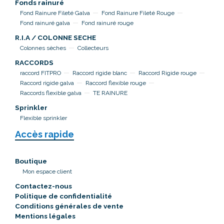
Fonds rainuré
Fond Rainure Fileté Galva
Fond Rainure Fileté Rouge
Fond rainuré galva
Fond rainuré rouge
R.I.A / COLONNE SECHE
Colonnes sèches
Collecteurs
RACCORDS
raccord FITPRO
Raccord rigide blanc
Raccord Rigide rouge
Raccord rigide galva
Raccord flexible rouge
Raccords flexible galva
TE RAINURE
Sprinkler
Flexible sprinkler
Accès rapide
Boutique
Mon espace client
Contactez-nous
Politique de confidentialité
Conditions générales de vente
Mentions légales