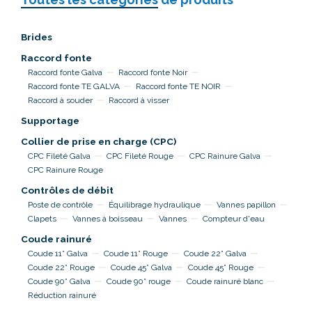
Brides
Raccord fonte
Raccord fonte Galva
Raccord fonte Noir
Raccord fonte TE GALVA
Raccord fonte TE NOIR
Raccord à souder
Raccord à visser
Supportage
Collier de prise en charge (CPC)
CPC Fileté Galva
CPC Fileté Rouge
CPC Rainure Galva
CPC Rainure Rouge
Contrôles de débit
Poste de contrôle
Équilibrage hydraulique
Vannes papillon
Clapets
Vannes à boisseau
Vannes
Compteur d'eau
Coude rainuré
Coude 11° Galva
Coude 11° Rouge
Coude 22° Galva
Coude 22° Rouge
Coude 45° Galva
Coude 45° Rouge
Coude 90° Galva
Coude 90° rouge
Coude rainuré blanc
Réduction rainuré