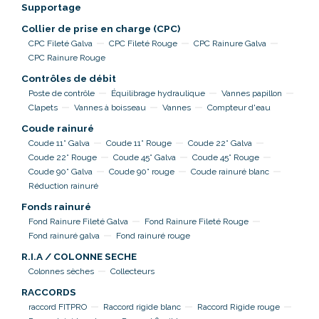
Supportage
Collier de prise en charge (CPC)
CPC Fileté Galva
CPC Fileté Rouge
CPC Rainure Galva
CPC Rainure Rouge
Contrôles de débit
Poste de contrôle
Équilibrage hydraulique
Vannes papillon
Clapets
Vannes à boisseau
Vannes
Compteur d'eau
Coude rainuré
Coude 11° Galva
Coude 11° Rouge
Coude 22° Galva
Coude 22° Rouge
Coude 45° Galva
Coude 45° Rouge
Coude 90° Galva
Coude 90° rouge
Coude rainuré blanc
Réduction rainuré
Fonds rainuré
Fond Rainure Fileté Galva
Fond Rainure Fileté Rouge
Fond rainuré galva
Fond rainuré rouge
R.I.A / COLONNE SECHE
Colonnes sèches
Collecteurs
RACCORDS
raccord FITPRO
Raccord rigide blanc
Raccord Rigide rouge