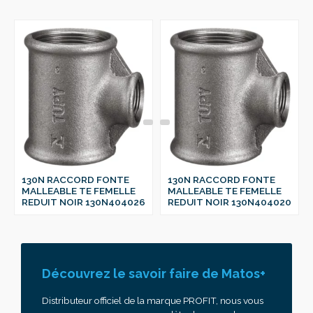
130N RACCORD FONTE
130N RACCORD FONTE
MALLEABLE TE FEMELLE
MALLEABLE TE FEMELLE
REDUIT NOIR 130N404026
REDUIT NOIR 130N404020
Découvrez le savoir faire de Matos+
Distributeur officiel de la marque PROFIT, nous vous