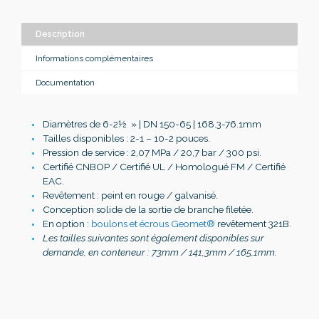
Description
Informations complémentaires
Documentation
Diamètres de 6-2
½
» | DN 150-65 | 168.3-76.1mm
Tailles disponibles : 2-1 – 10-2 pouces.
Pression de service : 2,07 MPa / 20,7 bar / 300 psi.
Certifié CNBOP / Certifié UL / Homologué FM / Certifié
EAC.
Revêtement : peint en rouge / galvanisé.
Conception solide de la sortie de branche filetée.
En option :
boulons et écrous Geomet®
revêtement 321B.
Les tailles suivantes sont également disponibles sur
demande, en conteneur : 73mm / 141,3mm / 165,1mm.