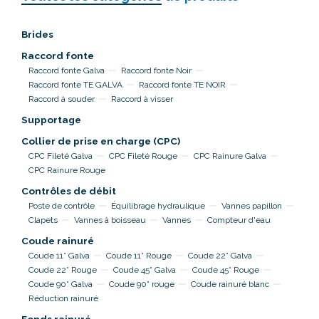
Brides
Raccord fonte
Raccord fonte Galva
Raccord fonte Noir
Raccord fonte TE GALVA
Raccord fonte TE NOIR
Raccord à souder
Raccord à visser
Supportage
Collier de prise en charge (CPC)
CPC Fileté Galva
CPC Fileté Rouge
CPC Rainure Galva
CPC Rainure Rouge
Contrôles de débit
Poste de contrôle
Équilibrage hydraulique
Vannes papillon
Clapets
Vannes à boisseau
Vannes
Compteur d'eau
Coude rainuré
Coude 11° Galva
Coude 11° Rouge
Coude 22° Galva
Coude 22° Rouge
Coude 45° Galva
Coude 45° Rouge
Coude 90° Galva
Coude 90° rouge
Coude rainuré blanc
Réduction rainuré