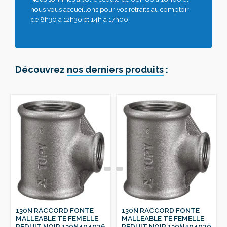
nous vous accueillons pour vos retraits au comptoir
de 8h30 à 12h30 et 14h à 17h00
Découvrez
nos derniers produits
:
130N RACCORD FONTE
130N RACCORD FONTE
MALLEABLE TE FEMELLE
MALLEABLE TE FEMELLE
REDUIT NOIR 130N404026
REDUIT NOIR 130N404020