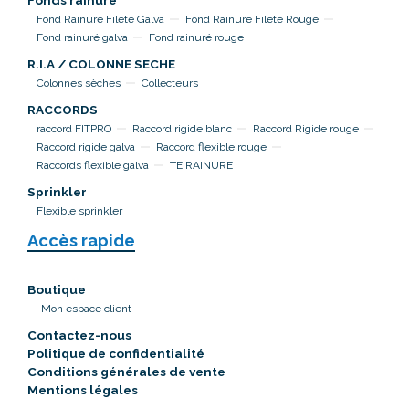
Fonds rainuré
Fond Rainure Fileté Galva
Fond Rainure Fileté Rouge
Fond rainuré galva
Fond rainuré rouge
R.I.A / COLONNE SECHE
Colonnes sèches
Collecteurs
RACCORDS
raccord FITPRO
Raccord rigide blanc
Raccord Rigide rouge
Raccord rigide galva
Raccord flexible rouge
Raccords flexible galva
TE RAINURE
Sprinkler
Flexible sprinkler
Accès rapide
Boutique
Mon espace client
Contactez-nous
Politique de confidentialité
Conditions générales de vente
Mentions légales