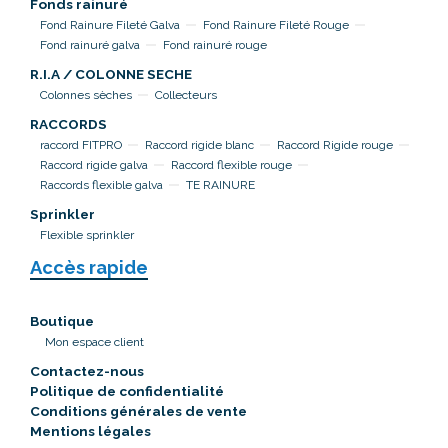
Fonds rainuré
Fond Rainure Fileté Galva
Fond Rainure Fileté Rouge
Fond rainuré galva
Fond rainuré rouge
R.I.A / COLONNE SECHE
Colonnes sèches
Collecteurs
RACCORDS
raccord FITPRO
Raccord rigide blanc
Raccord Rigide rouge
Raccord rigide galva
Raccord flexible rouge
Raccords flexible galva
TE RAINURE
Sprinkler
Flexible sprinkler
Accès rapide
Boutique
Mon espace client
Contactez-nous
Politique de confidentialité
Conditions générales de vente
Mentions légales