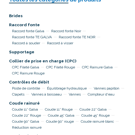
Brides
Raccord fonte
Raccord fonte Galva
Raccord fonte Noir
Raccord fonte TE GALVA
Raccord fonte TE NOIR
Raccord à souder
Raccord à visser
Supportage
Collier de prise en charge (CPC)
CPC Fileté Galva
CPC Fileté Rouge
CPC Rainure Galva
CPC Rainure Rouge
Contrôles de débit
Poste de contrôle
Équilibrage hydraulique
Vannes papillon
Clapets
Vannes à boisseau
Vannes
Compteur d'eau
Coude rainuré
Coude 11° Galva
Coude 11° Rouge
Coude 22° Galva
Coude 22° Rouge
Coude 45° Galva
Coude 45° Rouge
Coude 90° Galva
Coude 90° rouge
Coude rainuré blanc
Réduction rainuré