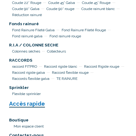
Coude 22° Rouge
Coude 45° Galva
Coude 45° Rouge
Coude 90° Galva
Coude 90° rouge
Coude rainuré blanc
Réduction rainuré
Fonds rainuré
Fond Rainure Fileté Galva
Fond Rainure Fileté Rouge
Fond rainuré galva
Fond rainuré rouge
R.I.A / COLONNE SECHE
Colonnes sèches
Collecteurs
RACCORDS
raccord FITPRO
Raccord rigide blanc
Raccord Rigide rouge
Raccord rigide galva
Raccord flexible rouge
Raccords flexible galva
TE RAINURE
Sprinkler
Flexible sprinkler
Accès rapide
Boutique
Mon espace client
Contactez-nous