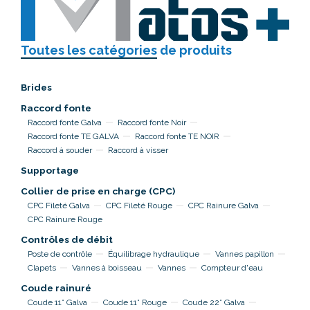
Toutes les catégories
de produits
Brides
Raccord fonte
Raccord fonte Galva
Raccord fonte Noir
Raccord fonte TE GALVA
Raccord fonte TE NOIR
Raccord à souder
Raccord à visser
Supportage
Collier de prise en charge (CPC)
CPC Fileté Galva
CPC Fileté Rouge
CPC Rainure Galva
CPC Rainure Rouge
Contrôles de débit
Poste de contrôle
Équilibrage hydraulique
Vannes papillon
Clapets
Vannes à boisseau
Vannes
Compteur d'eau
Coude rainuré
Coude 11° Galva
Coude 11° Rouge
Coude 22° Galva