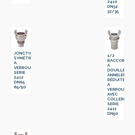
2410
DN32
32/35
JONCTION
1/2
SYMÉTRIQUE
RACCORD
A
A
VERROU
DOUILLE
SERIE
ANNELÉE
2412
RÉDUITE
DN65
A
65/50
VERROU
AVEC
COLLERETTE
SERIE
2411
DN50