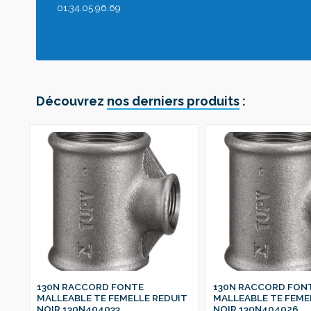
01.34.05.96.69
Découvrez
nos derniers produits
:
130N RACCORD FONTE
130N RACCORD FON
IT
MALLEABLE TE FEMELLE REDUIT
MALLEABLE TE FEME
NOIR 130N404033
NOIR 130N404026