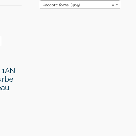
Raccord fonte (465)
×
e 1AN
urbe
eau