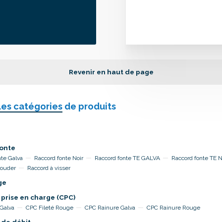
Revenir en haut de page
les catégories
de produits
onte
nte Galva
Raccord fonte Noir
Raccord fonte TE GALVA
Raccord fonte TE 
souder
Raccord à visser
ge
 prise en charge (CPC)
 Galva
CPC Fileté Rouge
CPC Rainure Galva
CPC Rainure Rouge