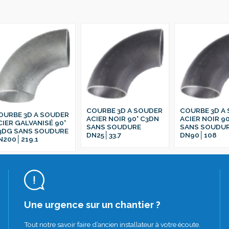
COURBE 3D A SOUDER
COURBE 3D A
OURBE 3D A SOUDER
ACIER NOIR 90° C3DN
ACIER NOIR 9
CIER GALVANISÉ 90°
SANS SOUDURE
SANS SOUDU
3DG SANS SOUDURE
DN25│33.7
DN90│108
N200│219.1
Une urgence sur un chantier ?
Tout notre savoir faire d’ancien installateur à votre écoute.