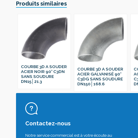
Produits similaires
COURBE 3D A SOUDER
COURBE 3D A SOUDER
C
ACIER NOIR 90° C3DN
ACIER GALVANISÉ 90°
A
SANS SOUDURE
C3DG SANS SOUDURE
C
DN15│21.3
DN150│168.6
D
Contactez-nous
Notre service commercial est à votre écoute au