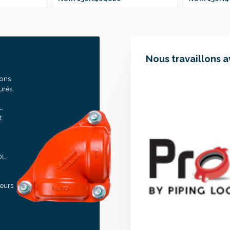
Nous travaillons 
sons
urés.
,
t
OL,
seurs