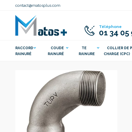
contact@matosplus.com
Téléphone
01 34 05
RACCORD
COUDE
TE
COLLIER DE P
RAINURÉ
RAINURÉ
RAINURE
CHARGE (CPC)