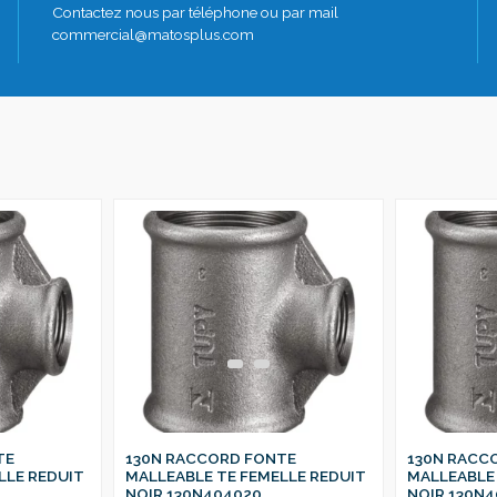
Contactez nous par téléphone ou par mail
commercial@matosplus.com
TE
130N RACCORD FONTE
130N RACC
LLE REDUIT
MALLEABLE TE FEMELLE REDUIT
MALLEABLE 
NOIR 130N404020
NOIR 130N4