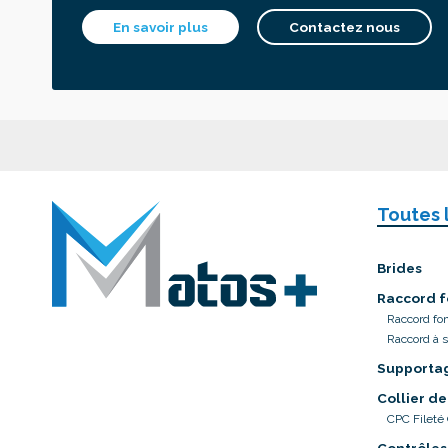
En savoir plus
Contactez nous
Toutes 
Brides
Raccord f
Raccord fo
Raccord à 
Supporta
Collier de
CPC Fileté