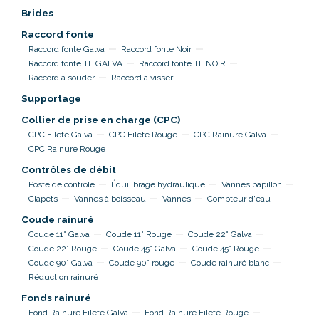
Brides
Raccord fonte
Raccord fonte Galva
Raccord fonte Noir
Raccord fonte TE GALVA
Raccord fonte TE NOIR
Raccord à souder
Raccord à visser
Supportage
Collier de prise en charge (CPC)
CPC Fileté Galva
CPC Fileté Rouge
CPC Rainure Galva
CPC Rainure Rouge
Contrôles de débit
Poste de contrôle
Équilibrage hydraulique
Vannes papillon
Clapets
Vannes à boisseau
Vannes
Compteur d'eau
Coude rainuré
Coude 11° Galva
Coude 11° Rouge
Coude 22° Galva
Coude 22° Rouge
Coude 45° Galva
Coude 45° Rouge
Coude 90° Galva
Coude 90° rouge
Coude rainuré blanc
Réduction rainuré
Fonds rainuré
Fond Rainure Fileté Galva
Fond Rainure Fileté Rouge