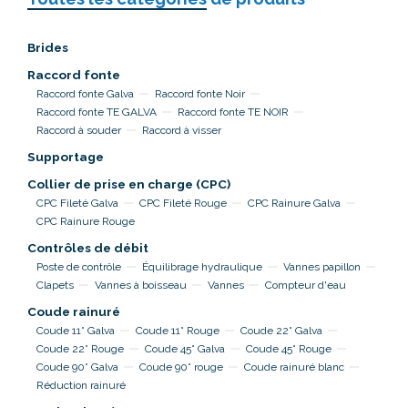
Brides
Raccord fonte
Raccord fonte Galva
Raccord fonte Noir
Raccord fonte TE GALVA
Raccord fonte TE NOIR
Raccord à souder
Raccord à visser
Supportage
Collier de prise en charge (CPC)
CPC Fileté Galva
CPC Fileté Rouge
CPC Rainure Galva
CPC Rainure Rouge
Contrôles de débit
Poste de contrôle
Équilibrage hydraulique
Vannes papillon
Clapets
Vannes à boisseau
Vannes
Compteur d'eau
Coude rainuré
Coude 11° Galva
Coude 11° Rouge
Coude 22° Galva
Coude 22° Rouge
Coude 45° Galva
Coude 45° Rouge
Coude 90° Galva
Coude 90° rouge
Coude rainuré blanc
Réduction rainuré