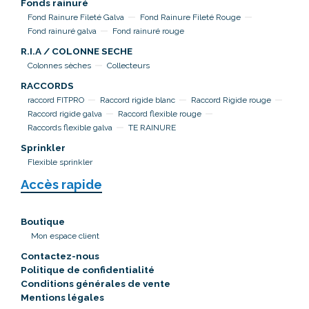
Fonds rainuré
Fond Rainure Fileté Galva
Fond Rainure Fileté Rouge
Fond rainuré galva
Fond rainuré rouge
R.I.A / COLONNE SECHE
Colonnes sèches
Collecteurs
RACCORDS
raccord FITPRO
Raccord rigide blanc
Raccord Rigide rouge
Raccord rigide galva
Raccord flexible rouge
Raccords flexible galva
TE RAINURE
Sprinkler
Flexible sprinkler
Accès rapide
Boutique
Mon espace client
Contactez-nous
Politique de confidentialité
Conditions générales de vente
Mentions légales