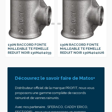
130N RACCORD FONTE
130N RACCORD FONTE
MALLEABLE TE FEMELLE
MALLEABLE TE FEMELLE
REDUIT NOIR 130N404033
REDUIT NOIR 130N404026
Découvrez le savoir faire de Matos+
Distributeur officiel de la marque PROFIT, nous vous
proposons une gamme complète de raccords
rainuré et de vannes rainurés.
Avec nos partenaire , SFERACO, CADDY ERICO,
SECTORIEL, nous vous proposons un gamme