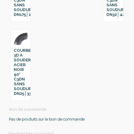
SANS
SANS
SOUDURE
SOUDURE
DN175│193.7
DN32│42.4
COURBE
3D A
SOUDER
ACIER
NOIR
90°
C3DN
SANS
SOUDURE
DN25│33.7
Bon de commande
Pas de produits sur le bon de commande
Rechercher un produit