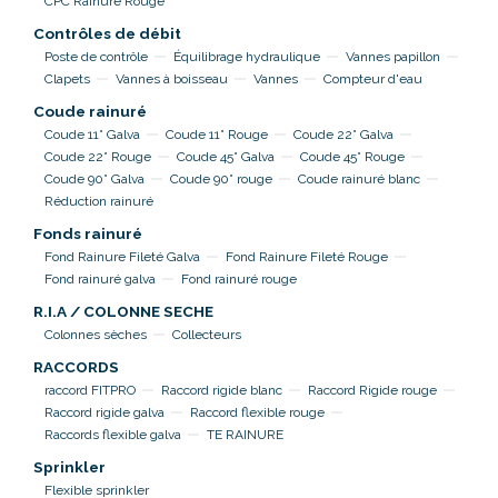
CPC Rainure Rouge
Contrôles de débit
Poste de contrôle
Équilibrage hydraulique
Vannes papillon
Clapets
Vannes à boisseau
Vannes
Compteur d'eau
Coude rainuré
Coude 11° Galva
Coude 11° Rouge
Coude 22° Galva
Coude 22° Rouge
Coude 45° Galva
Coude 45° Rouge
Coude 90° Galva
Coude 90° rouge
Coude rainuré blanc
Réduction rainuré
Fonds rainuré
Fond Rainure Fileté Galva
Fond Rainure Fileté Rouge
Fond rainuré galva
Fond rainuré rouge
R.I.A / COLONNE SECHE
Colonnes sèches
Collecteurs
RACCORDS
raccord FITPRO
Raccord rigide blanc
Raccord Rigide rouge
Raccord rigide galva
Raccord flexible rouge
Raccords flexible galva
TE RAINURE
Sprinkler
Flexible sprinkler