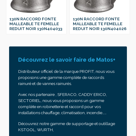
RD FONTE
130N RACCORD FONTE
130N RACCORD 
TE FEMELLE
MALLEABLE TE FEMELLE
MALLEABLE TE F
 130N404033
REDUIT NOIR 130N404026
REDUIT NOIR 13
Découvrez le savoir faire de Matos+
Distributeur officiel de la marque PROFIT, nous vous
proposons une gamme complète de raccords
rainuré et de vannes rainurés.
Avec nos partenaire , SFERACO, CADDY ERICO,
SECTORIEL, nous vous proposons un gamme
complète en robinetterie et raccord pour vos
installations chauffage, climatisation, incendie……
Découvrez notre gamme de supportage et outillage
KSTOOL, WURTH,