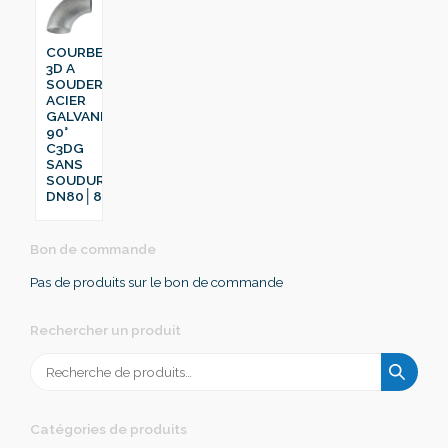
COURBE
3D A
SOUDER
ACIER
GALVANISÉ
90°
C3DG
SANS
SOUDURE
DN80│88.9
Bon de commande
Pas de produits sur le bon de commande
Rechercher un produit
Recherche
pour :
Catégories de produits