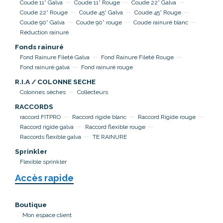
Coude 11° Galva
Coude 11° Rouge
Coude 22° Galva
Coude 22° Rouge
Coude 45° Galva
Coude 45° Rouge
Coude 90° Galva
Coude 90° rouge
Coude rainuré blanc
Réduction rainuré
Fonds rainuré
Fond Rainure Fileté Galva
Fond Rainure Fileté Rouge
Fond rainuré galva
Fond rainuré rouge
R.I.A / COLONNE SECHE
Colonnes sèches
Collecteurs
RACCORDS
raccord FITPRO
Raccord rigide blanc
Raccord Rigide rouge
Raccord rigide galva
Raccord flexible rouge
Raccords flexible galva
TE RAINURE
Sprinkler
Flexible sprinkler
Accès rapide
Boutique
Mon espace client