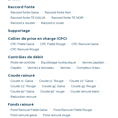
Raccord fonte
Raccord fonte Galva
Raccord fonte Noir
Raccord fonte TE GALVA
Raccord fonte TE NOIR
Raccord à souder
Raccord à visser
Supportage
Collier de prise en charge (CPC)
CPC Fileté Galva
CPC Fileté Rouge
CPC Rainure Galva
CPC Rainure Rouge
Contrôles de débit
Poste de contrôle
Équilibrage hydraulique
Vannes papillon
Clapets
Vannes à boisseau
Vannes
Compteur d'eau
Coude rainuré
Coude 11° Galva
Coude 11° Rouge
Coude 22° Galva
Coude 22° Rouge
Coude 45° Galva
Coude 45° Rouge
Coude 90° Galva
Coude 90° rouge
Coude rainuré blanc
Réduction rainuré
Fonds rainuré
Fond Rainure Fileté Galva
Fond Rainure Fileté Rouge
Fond rainuré galva
Fond rainuré rouge