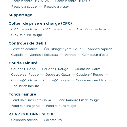
Raccord fonte TE GALVA
Raccord fonte TE NOIR
Raccord à souder
Raccord à visser
Supportage
Collier de prise en charge (CPC)
CPC Fileté Galva
CPC Fileté Rouge
CPC Rainure Galva
CPC Rainure Rouge
Contrôles de débit
Poste de contrôle
Équilibrage hydraulique
Vannes papillon
Clapets
Vannes à boisseau
Vannes
Compteur d'eau
Coude rainuré
Coude 11° Galva
Coude 11° Rouge
Coude 22° Galva
Coude 22° Rouge
Coude 45° Galva
Coude 45° Rouge
Coude 90° Galva
Coude 90° rouge
Coude rainuré blanc
Réduction rainuré
Fonds rainuré
Fond Rainure Fileté Galva
Fond Rainure Fileté Rouge
Fond rainuré galva
Fond rainuré rouge
R.I.A / COLONNE SECHE
Colonnes sèches
Collecteurs