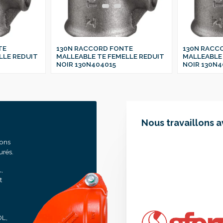
TE
130N RACCORD FONTE
130N RACC
LLE REDUIT
MALLEABLE TE FEMELLE REDUIT
MALLEABLE 
NOIR 130N404015
NOIR 130N4
Nous travaillons 
sons
urés.
,
t
OL,