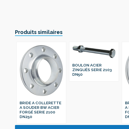
Produits similaires
BOULON ACIER
ZINGUÉS SERIE 2103
DN50
BRIDE A COLLERETTE
B
A SOUDER BW ACIER
A
FORGÉ SERIE 2100
F
DN250
D