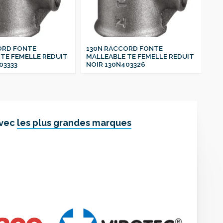
ORD FONTE
130N RACCORD FONTE
13
TE FEMELLE REDUIT
MALLEABLE TE FEMELLE REDUIT
MA
03333
NOIR 130N403326
NO
avec
les plus grandes marques