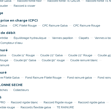
nte Galva
Raccord fonte Noir
Raccord fonte TE GALVA
Raccord fonte TE 
souder
Raccord à visser
ge
 prise en charge (CPC)
 Galva
CPC Fileté Rouge
CPC Rainure Galva
CPC Rainure Rouge
 de débit
ntrôle
Équilibrage hydraulique
Vannes papillon
Clapets
Vannes à bo
Compteur d'eau
nuré
Galva
Coude 11° Rouge
Coude 22° Galva
Coude 22° Rouge
Coude 45°
 Rouge
Coude 90° Galva
Coude 90° rouge
Coude rainuré blanc
rainuré
nuré
re Fileté Galva
Fond Rainure Fileté Rouge
Fond rainuré galva
Fond rain
OLONNE SECHE
sèches
Collecteurs
S
TPRO
Raccord rigide blanc
Raccord Rigide rouge
Raccord rigide galva
xible rouge
Raccords flexible galva
TE RAINURE