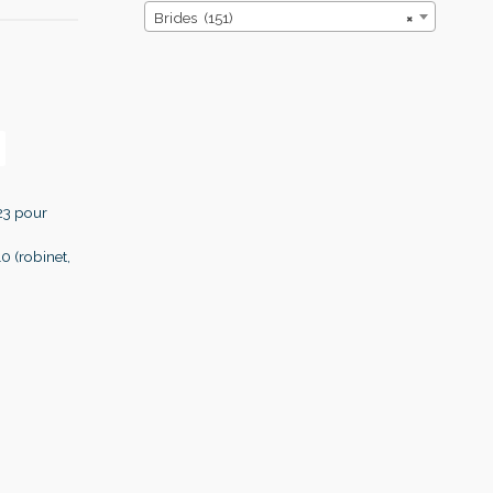
Brides (151)
×
23 pour
0 (robinet,