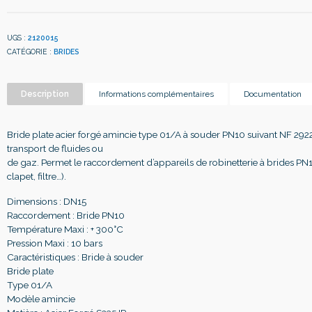
UGS :
2120015
CATÉGORIE :
BRIDES
Description
Informations complémentaires
Documentation
Bride plate acier forgé amincie type 01/A à souder PN10 suivant NF 292
transport de fluides ou
de gaz. Permet le raccordement d’appareils de robinetterie à brides PN1
clapet, filtre…).
Dimensions : DN15
Raccordement : Bride PN10
Température Maxi : + 300°C
Pression Maxi : 10 bars
Caractéristiques : Bride à souder
Bride plate
Type 01/A
Modèle amincie