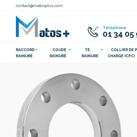
contact@matosplus.com
Téléphone
01 34 05
RACCORD
COUDE
TE
COLLIER DE P
RAINURÉ
RAINURÉ
RAINURE
CHARGE (CPC)