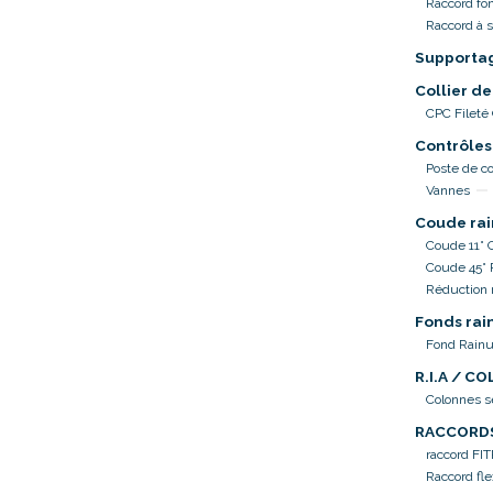
Raccord fo
Raccord à 
Supporta
Collier de
CPC Fileté
Contrôles
Poste de co
Vannes
Coude rai
Coude 11° 
Coude 45°
Réduction 
Fonds rai
Fond Rainu
R.I.A / C
Colonnes 
RACCORD
raccord FI
Raccord fle