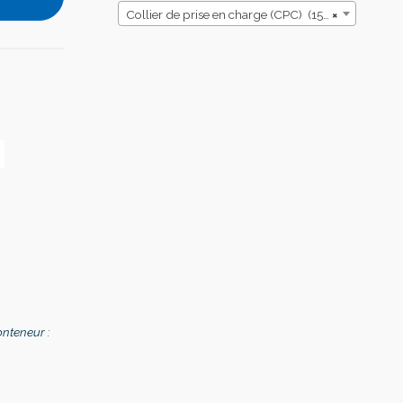
Collier de prise en charge (CPC) (152)
×
onteneur :