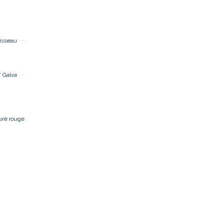
isseau
 Galva
uré rouge