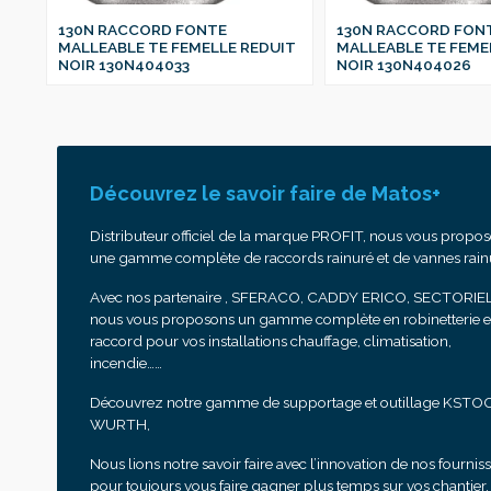
130N RACCORD FONTE
130N RACCORD FON
IT
MALLEABLE TE FEMELLE REDUIT
MALLEABLE TE FEME
NOIR 130N404033
NOIR 130N404026
Découvrez le savoir faire de Matos+
Distributeur officiel de la marque PROFIT, nous vous propo
une gamme complète de raccords rainuré et de vannes rain
Avec nos partenaire , SFERACO, CADDY ERICO, SECTORIEL
nous vous proposons un gamme complète en robinetterie e
raccord pour vos installations chauffage, climatisation,
incendie……
Découvrez notre gamme de supportage et outillage KSTO
WURTH,
Nous lions notre savoir faire avec l’innovation de nos fournis
pour toujours vous faire gagner plus temps sur vos chantier.