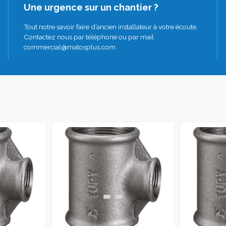
Une urgence sur un chantier ?
Tout notre savoir faire d’ancien installateur à votre écoute.
Contactez nous par téléphone ou par mail
commercial@matosplus.com