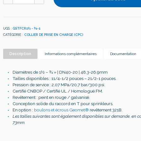
UGS :
GSTFCR1½ - ¾-1
CATÉGORIE :
COLLIER DE PRISE EN CHARGE (CPC)
Description
Informations complémentaires
Documentation
Diamètres de 1
½ – ¾
» | DN40-20 | 48.3-26.9mm
Tailles disponibles : 11/4-1/2 pouces – 21/2-1 pouces.
Pression de service : 2,07 MPa/20,7 bar/300 psi.
Certifié CNBOP / Certifié UL / Homologué FM.
Revêtement : peint en rouge / galvanisé.
Conception solide du raccord en T pour sprinkleurs.
En option :
boulons et écrous Geomet®
revêtement 321B.
Les tailles suivantes sont également disponibles sur demande, en c
73mm.