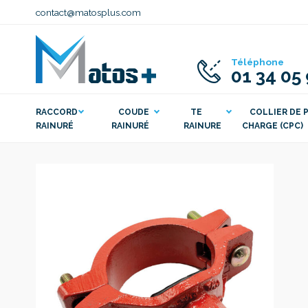
contact@matosplus.com
Téléphone
01 34 05
RACCORD
COUDE
TE
COLLIER DE P
RAINURÉ
RAINURÉ
RAINURE
CHARGE (CPC)