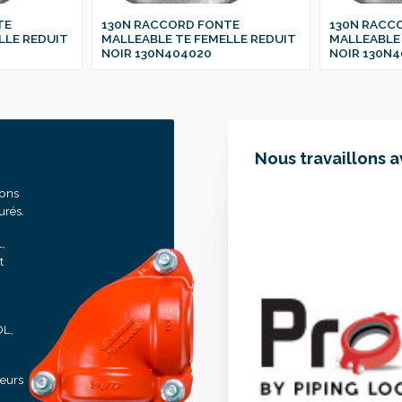
TE
130N RACCORD FONTE
130N RACC
LLE REDUIT
MALLEABLE TE FEMELLE REDUIT
MALLEABLE 
NOIR 130N404020
NOIR 130N4
Nous travaillons 
sons
urés.
,
t
OL,
seurs