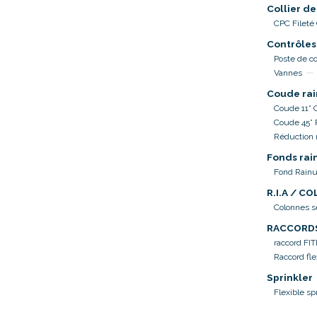
Collier de
CPC Fileté
Contrôles
Poste de co
Vannes
Coude rai
Coude 11° 
Coude 45°
Réduction 
Fonds rai
Fond Rainu
R.I.A / C
Colonnes 
RACCORD
raccord FI
Raccord fle
Sprinkler
Flexible sp