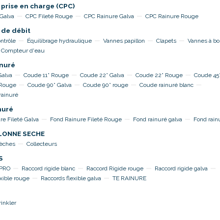
 prise en charge (CPC)
 Galva
CPC Fileté Rouge
CPC Rainure Galva
CPC Rainure Rouge
 de débit
ntrôle
Équilibrage hydraulique
Vannes papillon
Clapets
Vannes à bo
Compteur d'eau
nuré
Galva
Coude 11° Rouge
Coude 22° Galva
Coude 22° Rouge
Coude 45°
 Rouge
Coude 90° Galva
Coude 90° rouge
Coude rainuré blanc
rainuré
nuré
re Fileté Galva
Fond Rainure Fileté Rouge
Fond rainuré galva
Fond rain
OLONNE SECHE
sèches
Collecteurs
S
TPRO
Raccord rigide blanc
Raccord Rigide rouge
Raccord rigide galva
xible rouge
Raccords flexible galva
TE RAINURE
rinkler