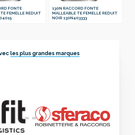
ORD FONTE
130N RACCORD FONTE
13
TE FEMELLE REDUIT
MALLEABLE TE FEMELLE REDUIT
MA
04015
NOIR 130N403333
NO
avec
les plus grandes marques