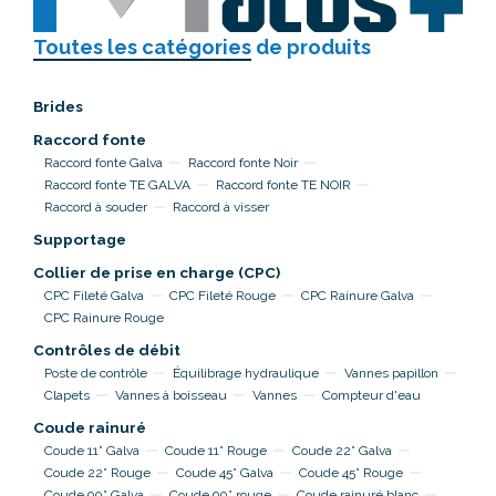
Toutes les catégories
de produits
Brides
Raccord fonte
Raccord fonte Galva
Raccord fonte Noir
Raccord fonte TE GALVA
Raccord fonte TE NOIR
Raccord à souder
Raccord à visser
Supportage
Collier de prise en charge (CPC)
CPC Fileté Galva
CPC Fileté Rouge
CPC Rainure Galva
CPC Rainure Rouge
Contrôles de débit
Poste de contrôle
Équilibrage hydraulique
Vannes papillon
Clapets
Vannes à boisseau
Vannes
Compteur d'eau
Coude rainuré
Coude 11° Galva
Coude 11° Rouge
Coude 22° Galva
Coude 22° Rouge
Coude 45° Galva
Coude 45° Rouge
Coude 90° Galva
Coude 90° rouge
Coude rainuré blanc