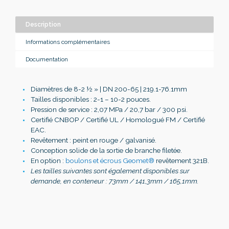
Description
Informations complémentaires
Documentation
Diamètres de 8-2
½
» | DN 200-65 | 219.1-76.1mm
Tailles disponibles : 2-1 – 10-2 pouces.
Pression de service : 2,07 MPa / 20,7 bar / 300 psi.
Certifié CNBOP / Certifié UL / Homologué FM / Certifié
EAC.
Revêtement : peint en rouge / galvanisé.
Conception solide de la sortie de branche filetée.
En option :
boulons et écrous Geomet®
revêtement 321B.
Les tailles suivantes sont également disponibles sur
demande, en conteneur : 73mm / 141,3mm / 165,1mm.