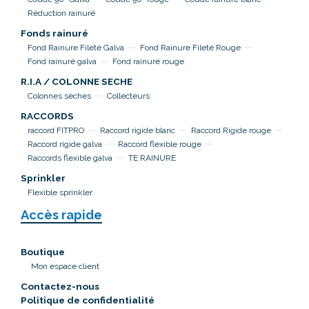
Réduction rainuré
Fonds rainuré
Fond Rainure Fileté Galva
Fond Rainure Fileté Rouge
Fond rainuré galva
Fond rainuré rouge
R.I.A / COLONNE SECHE
Colonnes sèches
Collecteurs
RACCORDS
raccord FITPRO
Raccord rigide blanc
Raccord Rigide rouge
Raccord rigide galva
Raccord flexible rouge
Raccords flexible galva
TE RAINURE
Sprinkler
Flexible sprinkler
Accès rapide
Boutique
Mon espace client
Contactez-nous
Politique de confidentialité