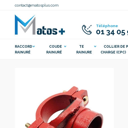
contact@matosplus.com
Téléphone
01 34 05
RACCORD
COUDE
TE
COLLIER DE P
RAINURÉ
RAINURÉ
RAINURE
CHARGE (CPC)