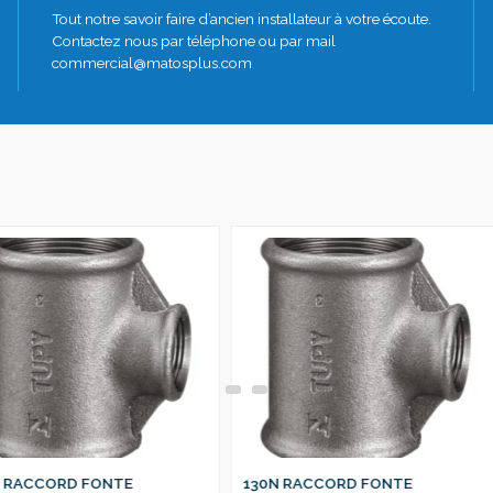
Tout notre savoir faire d’ancien installateur à votre écoute.
Contactez nous par téléphone ou par mail
commercial@matosplus.com
TE
130N RACCORD FONTE
130N RACC