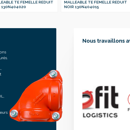
LLE REDUIT
MALLEABLE TE FEMELLE REDUIT
MALLEABLE 
NOIR 130N404015
NOIR 130N4
Nous travaillons 
sons
urés.
,
t
OL,
seurs