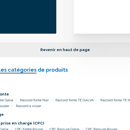
Revenir en haut de page
les catégories
de produits
onte
nte Galva
Raccord fonte Noir
Raccord fonte TE GALVA
Raccord fonte TE 
souder
Raccord à visser
ge
 prise en charge (CPC)
 Galva
CPC Fileté Rouge
CPC Rainure Galva
CPC Rainure Rouge