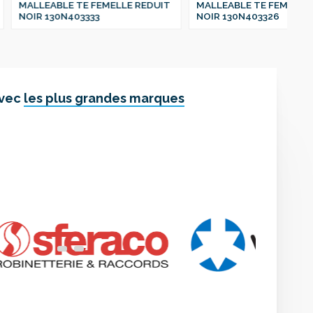
TE FEMELLE REDUIT
MALLEABLE TE FEMELLE REDUIT
MA
03333
NOIR 130N403326
NO
avec
les plus grandes marques