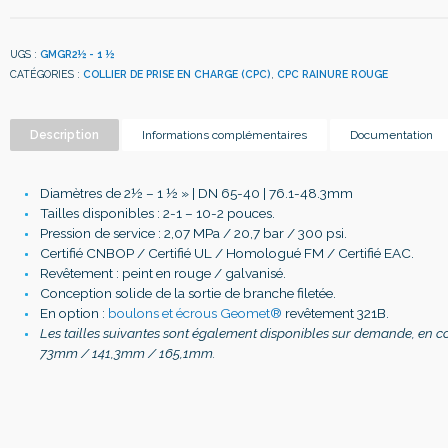
UGS :
GMGR2½ - 1 ½
CATÉGORIES :
COLLIER DE PRISE EN CHARGE (CPC)
,
CPC RAINURE ROUGE
Description
Informations complémentaires
Documentation
Diamètres de 2
½ – 1 ½
» | DN 65-40 | 76.1-48.3mm
Tailles disponibles : 2-1 – 10-2 pouces.
Pression de service : 2,07 MPa / 20,7 bar / 300 psi.
Certifié CNBOP / Certifié UL / Homologué FM / Certifié EAC.
Revêtement : peint en rouge / galvanisé.
Conception solide de la sortie de branche filetée.
En option :
boulons et écrous Geomet®
revêtement 321B.
Les tailles suivantes sont également disponibles sur demande, en c
73mm / 141,3mm / 165,1mm.