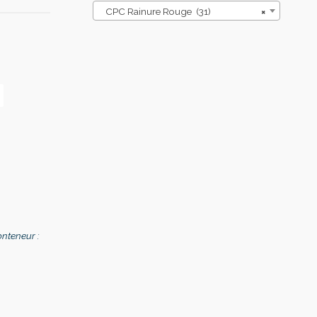
CPC Rainure Rouge (31)
×
onteneur :