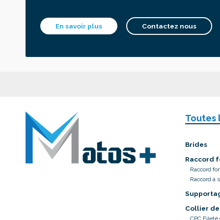
En savoir plus
Contactez nous
Toutes 
Brides
Raccord f
Raccord fo
Raccord à 
Supporta
Collier de
CPC Fileté