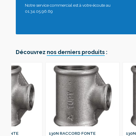
Notre service commercial est à votre écoute au
01.34.05.96.69
Découvrez
nos derniers produits
:
130N RACCORD FONTE
130N RACCORD FON