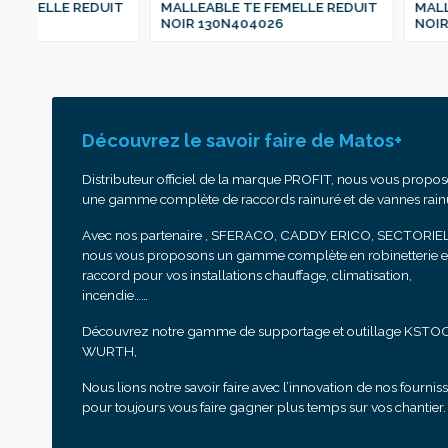
IT
MALLEABLE TE FEMELLE REDUIT
MALLEABLE TE FEME
NOIR 130N404026
NOIR 130N404020
Découvrez le savoir faire de Matos+
Distributeur officiel de la marque PROFIT, nous vous propo
une gamme complète de raccords rainuré et de vannes rain
Avec nos partenaire , SFERACO, CADDY ERICO, SECTORIEL
nous vous proposons un gamme complète en robinetterie e
raccord pour vos installations chauffage, climatisation,
incendie……
Découvrez notre gamme de supportage et outillage KSTO
WURTH,
Nous lions notre savoir faire avec l’innovation de nos fournis
pour toujours vous faire gagner plus temps sur vos chantier.