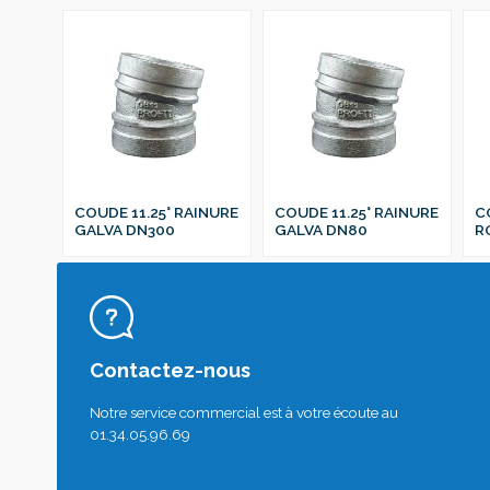
COUDE 11.25° RAINURE
COUDE 11.25° RAINURE
C
GALVA DN300
GALVA DN80
R
Contactez-nous
Notre service commercial est à votre écoute au
01.34.05.96.69