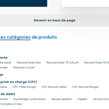
Revenir en haut de page
les catégories
de produits
onte
nte Galva
Raccord fonte Noir
Raccord fonte TE GALVA
Raccord fonte TE 
souder
Raccord à visser
ge
 prise en charge (CPC)
 Galva
CPC Fileté Rouge
CPC Rainure Galva
CPC Rainure Rouge
 de débit
ntrôle
Équilibrage hydraulique
Vannes papillon
Clapets
Vannes à bo
Compteur d'eau