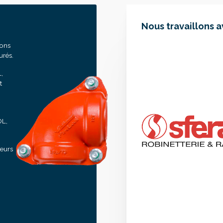
Nous travaillons 
sons
urés.
,
t
OL,
seurs