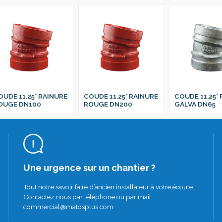
OUDE 11.25° RAINURE
COUDE 11.25° RAINURE
COUDE 11.25°
OUGE DN100
ROUGE DN200
GALVA DN65
Une urgence sur un chantier ?
Tout notre savoir faire d’ancien installateur à votre écoute.
Contactez nous par téléphone ou par mail
commercial@matosplus.com