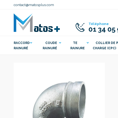
contact@matosplus.com
Téléphone
01 34 05
RACCORD
COUDE
TE
COLLIER DE P
RAINURÉ
RAINURÉ
RAINURE
CHARGE (CPC)