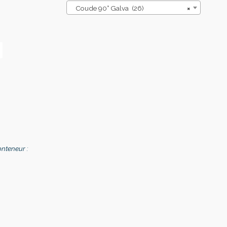
Coude 90° Galva (26)
×
onteneur :