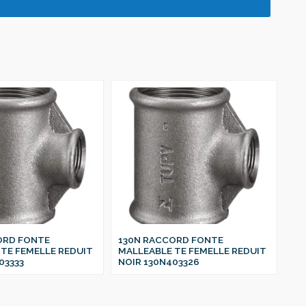
ORD FONTE
130N RACCORD FONTE
13
TE FEMELLE REDUIT
MALLEABLE TE FEMELLE REDUIT
MA
03333
NOIR 130N403326
NO