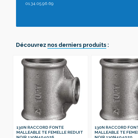
01.34.05.96.69
Découvrez
nos derniers produits
:
130N RACCORD FONTE
130N RACCORD FON
IT
MALLEABLE TE FEMELLE REDUIT
MALLEABLE TE FEME
NOIR 130N404026
NOIR 130N404020