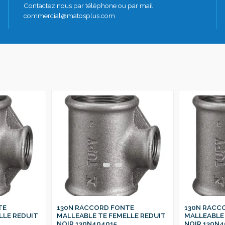
Contactez nous par téléphone ou par mail
commercial@matosplus.com
TE
130N RACCORD FONTE
130N RACC
LLE REDUIT
MALLEABLE TE FEMELLE REDUIT
MALLEABLE 
NOIR 130N404015
NOIR 130N4