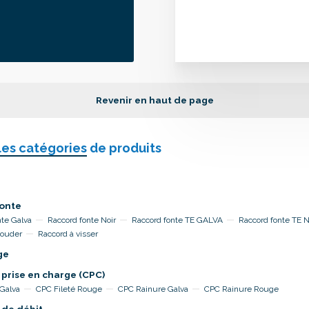
Revenir en haut de page
les catégories
de produits
onte
nte Galva
Raccord fonte Noir
Raccord fonte TE GALVA
Raccord fonte TE 
souder
Raccord à visser
ge
 prise en charge (CPC)
 Galva
CPC Fileté Rouge
CPC Rainure Galva
CPC Rainure Rouge