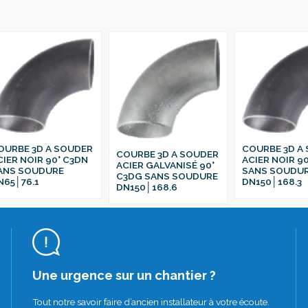
OURBE 3D A SOUDER
COURBE 3D A
COURBE 3D A SOUDER
CIER NOIR 90° C3DN
ACIER NOIR 9
ACIER GALVANISÉ 90°
ANS SOUDURE
SANS SOUDU
C3DG SANS SOUDURE
N65│76.1
DN150│168.3
DN150│168.6
Une urgence sur un chantier ?
Tout notre savoir faire d’ancien installateur à votre écoute.