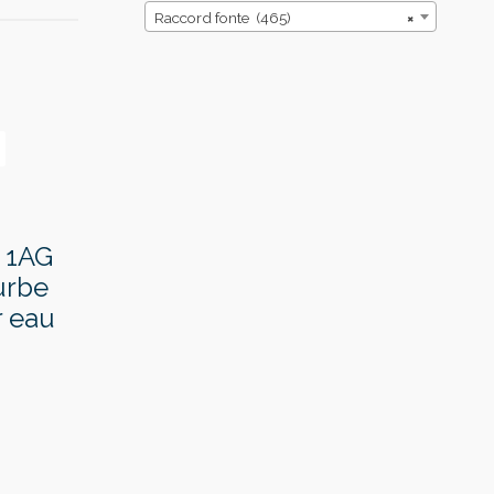
Raccord fonte (465)
×
e 1AG
urbe
r eau