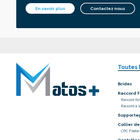
En savoir plus
Contactez nous
Toutes 
Brides
Raccord f
Raccord fo
Raccord à 
Supporta
Collier de
CPC Fileté