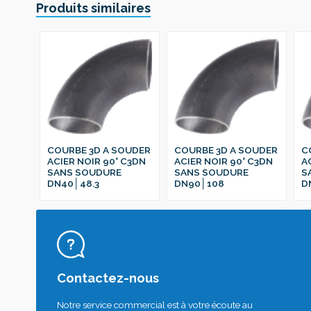
Produits similaires
COURBE 3D A SOUDER
COURBE 3D A SOUDER
C
ACIER NOIR 90° C3DN
ACIER NOIR 90° C3DN
A
SANS SOUDURE
SANS SOUDURE
S
DN40│48.3
DN90│108
D
Contactez-nous
Notre service commercial est à votre écoute au