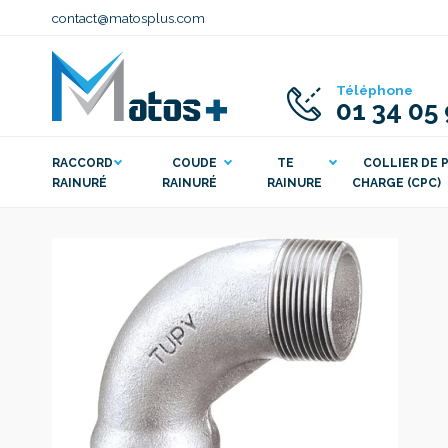
contact@matosplus.com
Téléphone
01 34 05
RACCORD
COUDE
TE
COLLIER DE P
RAINURÉ
RAINURÉ
RAINURE
CHARGE (CPC)