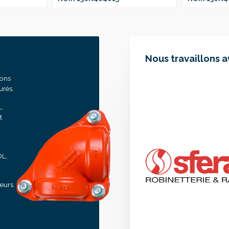
Nous travaillons 
sons
urés.
,
t
OL,
seurs