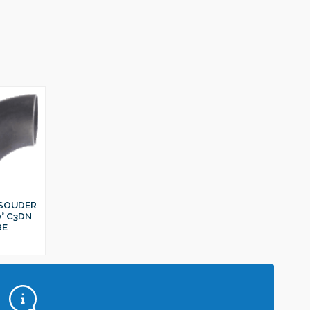
 SOUDER
0° C3DN
RE