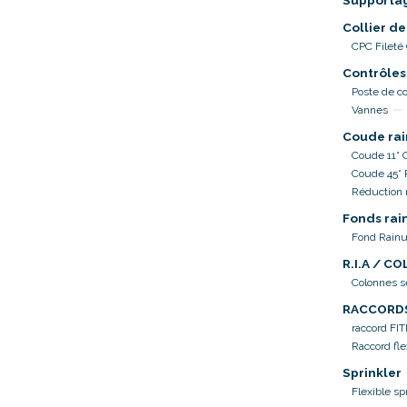
Supporta
Collier de
CPC Fileté
Contrôles
Poste de co
Vannes
Coude rai
Coude 11° 
Coude 45°
Réduction 
Fonds rai
Fond Rainu
R.I.A / C
Colonnes 
RACCORD
raccord FI
Raccord fle
Sprinkler
Flexible sp