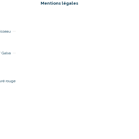
Mentions légales
isseau
 Galva
uré rouge