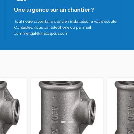
Une urgence sur un chantier ?
Tout notre savoir faire d’ancien installateur à votre écoute.
Contactez nous par téléphone ou par mail
commercial@matosplus.com