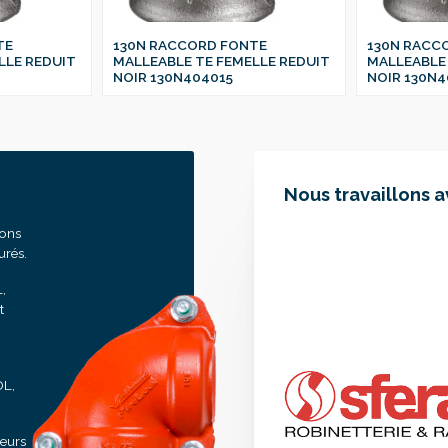
TE
130N RACCORD FONTE
130N RACC
LLE REDUIT
MALLEABLE TE FEMELLE REDUIT
MALLEABLE 
NOIR 130N404015
NOIR 130N4
Nous travaillons 
sons
urés.
,
t
OL,
seurs