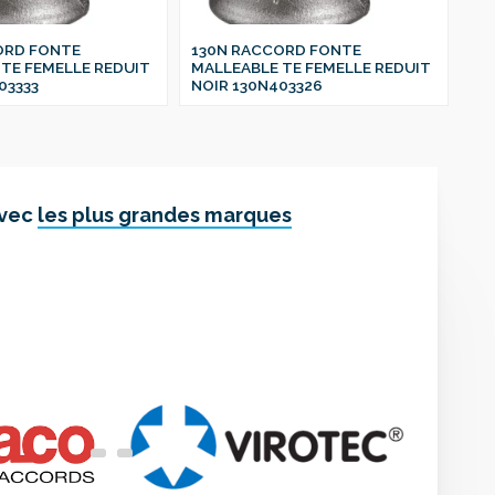
ORD FONTE
130N RACCORD FONTE
13
TE FEMELLE REDUIT
MALLEABLE TE FEMELLE REDUIT
MA
03333
NOIR 130N403326
NO
avec
les plus grandes marques