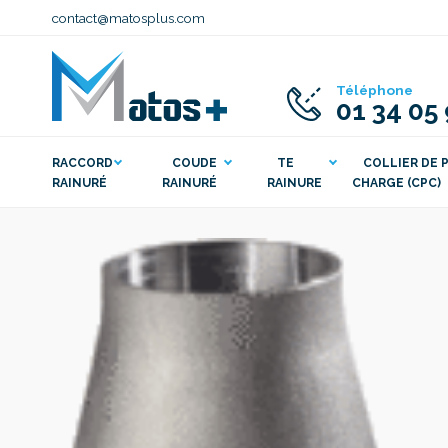
contact@matosplus.com
Téléphone
01 34 05
RACCORD
COUDE
TE
COLLIER DE P
RAINURÉ
RAINURÉ
RAINURE
CHARGE (CPC)