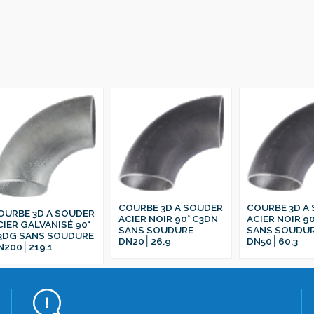
COURBE 3D A SOUDER
COURBE 3D A
OURBE 3D A SOUDER
ACIER NOIR 90° C3DN
ACIER NOIR 9
CIER GALVANISÉ 90°
SANS SOUDURE
SANS SOUDU
3DG SANS SOUDURE
DN20│26.9
DN50│60.3
N200│219.1