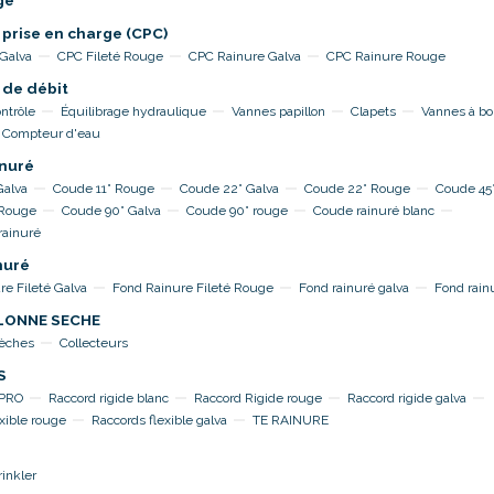
ge
 prise en charge (CPC)
 Galva
CPC Fileté Rouge
CPC Rainure Galva
CPC Rainure Rouge
 de débit
ntrôle
Équilibrage hydraulique
Vannes papillon
Clapets
Vannes à bo
Compteur d'eau
nuré
Galva
Coude 11° Rouge
Coude 22° Galva
Coude 22° Rouge
Coude 45°
 Rouge
Coude 90° Galva
Coude 90° rouge
Coude rainuré blanc
rainuré
nuré
re Fileté Galva
Fond Rainure Fileté Rouge
Fond rainuré galva
Fond rain
OLONNE SECHE
sèches
Collecteurs
S
TPRO
Raccord rigide blanc
Raccord Rigide rouge
Raccord rigide galva
xible rouge
Raccords flexible galva
TE RAINURE
rinkler