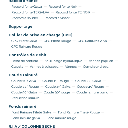
Raccord fonte
Raccord fonte Galva
Raccord fonte Noir
Raccord fonte TE GALVA
Raccord fonte TE NOIR
Raccord à souder
Raccord à visser
Supportage
Collier de prise en charge (CPC)
CPC Fileté Galva
CPC Fileté Rouge
CPC Rainure Galva
CPC Rainure Rouge
Contrôles de débit
Poste de contrôle
Équilibrage hydraulique
Vannes papillon
Clapets
Vannes à boisseau
Vannes
Compteur d'eau
Coude rainuré
Coude 11° Galva
Coude 11° Rouge
Coude 22° Galva
Coude 22° Rouge
Coude 45° Galva
Coude 45° Rouge
Coude 90° Galva
Coude 90° rouge
Coude rainuré blanc
Réduction rainuré
Fonds rainuré
Fond Rainure Fileté Galva
Fond Rainure Fileté Rouge
Fond rainuré galva
Fond rainuré rouge
R.I.A / COLONNE SECHE