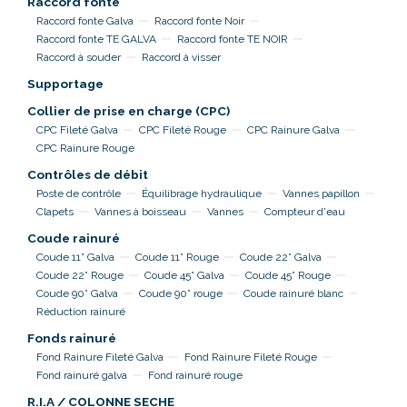
Raccord fonte
Raccord fonte Galva
Raccord fonte Noir
Raccord fonte TE GALVA
Raccord fonte TE NOIR
Raccord à souder
Raccord à visser
Supportage
Collier de prise en charge (CPC)
CPC Fileté Galva
CPC Fileté Rouge
CPC Rainure Galva
CPC Rainure Rouge
Contrôles de débit
Poste de contrôle
Équilibrage hydraulique
Vannes papillon
Clapets
Vannes à boisseau
Vannes
Compteur d'eau
Coude rainuré
Coude 11° Galva
Coude 11° Rouge
Coude 22° Galva
Coude 22° Rouge
Coude 45° Galva
Coude 45° Rouge
Coude 90° Galva
Coude 90° rouge
Coude rainuré blanc
Réduction rainuré
Fonds rainuré
Fond Rainure Fileté Galva
Fond Rainure Fileté Rouge
Fond rainuré galva
Fond rainuré rouge
R.I.A / COLONNE SECHE