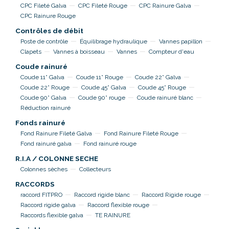
CPC Fileté Galva
CPC Fileté Rouge
CPC Rainure Galva
CPC Rainure Rouge
Contrôles de débit
Poste de contrôle
Équilibrage hydraulique
Vannes papillon
Clapets
Vannes à boisseau
Vannes
Compteur d'eau
Coude rainuré
Coude 11° Galva
Coude 11° Rouge
Coude 22° Galva
Coude 22° Rouge
Coude 45° Galva
Coude 45° Rouge
Coude 90° Galva
Coude 90° rouge
Coude rainuré blanc
Réduction rainuré
Fonds rainuré
Fond Rainure Fileté Galva
Fond Rainure Fileté Rouge
Fond rainuré galva
Fond rainuré rouge
R.I.A / COLONNE SECHE
Colonnes sèches
Collecteurs
RACCORDS
raccord FITPRO
Raccord rigide blanc
Raccord Rigide rouge
Raccord rigide galva
Raccord flexible rouge
Raccords flexible galva
TE RAINURE