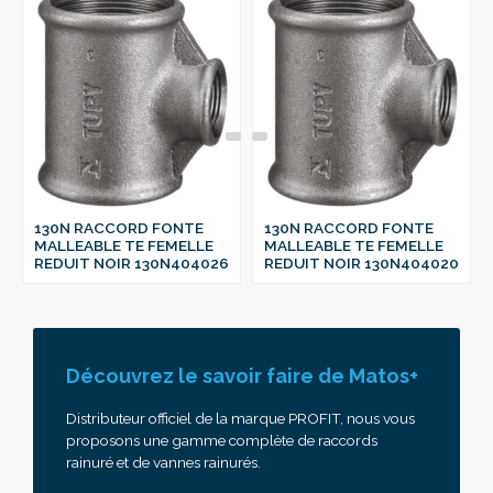
130N RACCORD FONTE
130N RACCORD FONTE
MALLEABLE TE FEMELLE
MALLEABLE TE FEMELLE
REDUIT NOIR 130N404026
REDUIT NOIR 130N404020
Découvrez le savoir faire de Matos+
Distributeur officiel de la marque PROFIT, nous vous
proposons une gamme complète de raccords
rainuré et de vannes rainurés.