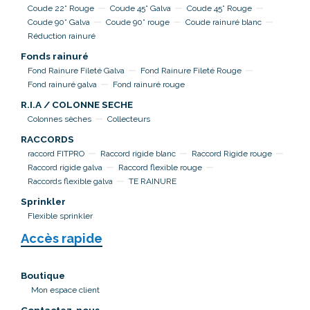
Coude 22° Rouge
Coude 45° Galva
Coude 45° Rouge
Coude 90° Galva
Coude 90° rouge
Coude rainuré blanc
Réduction rainuré
Fonds rainuré
Fond Rainure Fileté Galva
Fond Rainure Fileté Rouge
Fond rainuré galva
Fond rainuré rouge
R.I.A / COLONNE SECHE
Colonnes sèches
Collecteurs
RACCORDS
raccord FITPRO
Raccord rigide blanc
Raccord Rigide rouge
Raccord rigide galva
Raccord flexible rouge
Raccords flexible galva
TE RAINURE
Sprinkler
Flexible sprinkler
Accès rapide
Boutique
Mon espace client
Contactez-nous