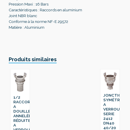
Pression Maxi : 16 Bars
Caractéristiques : Raccords en aluminium
Joint NBR blanc
Conforme à la norme NF-E 29572
Matière : Aluminium
Produits similaires
JONCTION
1/2
SYMÉTRIQUE
RACCORD
A
A
VERROU
DOUILLE
SERIE
ANNELÉE
2412
RÉDUITE
DN40
A
40/20
VERROU