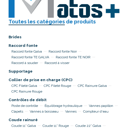
Toutes les catégories
de produits
Brides
Raccord fonte
Raccord fonte Galva
Raccord fonte Noir
Raccord fonte TE GALVA
Raccord fonte TE NOIR
Raccord à souder
Raccord à visser
Supportage
Collier de prise en charge (CPC)
CPC Fileté Galva
CPC Fileté Rouge
CPC Rainure Galva
CPC Rainure Rouge
Contrôles de débit
Poste de contrôle
Équilibrage hydraulique
Vannes papillon
Clapets
Vannes à boisseau
Vannes
Compteur d'eau
Coude rainuré
Coude 11° Galva
Coude 11° Rouge
Coude 22° Galva