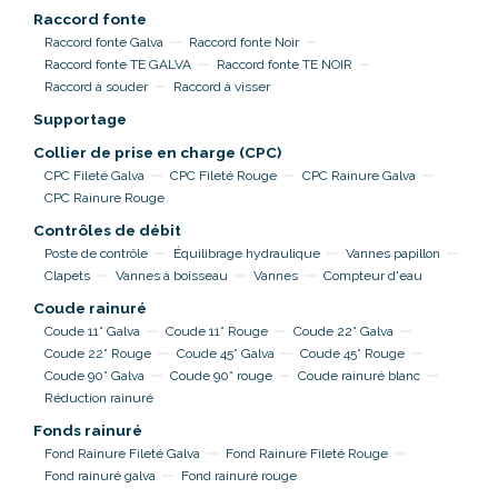
Raccord fonte
Raccord fonte Galva
Raccord fonte Noir
Raccord fonte TE GALVA
Raccord fonte TE NOIR
Raccord à souder
Raccord à visser
Supportage
Collier de prise en charge (CPC)
CPC Fileté Galva
CPC Fileté Rouge
CPC Rainure Galva
CPC Rainure Rouge
Contrôles de débit
Poste de contrôle
Équilibrage hydraulique
Vannes papillon
Clapets
Vannes à boisseau
Vannes
Compteur d'eau
Coude rainuré
Coude 11° Galva
Coude 11° Rouge
Coude 22° Galva
Coude 22° Rouge
Coude 45° Galva
Coude 45° Rouge
Coude 90° Galva
Coude 90° rouge
Coude rainuré blanc
Réduction rainuré
Fonds rainuré
Fond Rainure Fileté Galva
Fond Rainure Fileté Rouge
Fond rainuré galva
Fond rainuré rouge