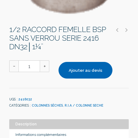
1/2 RACCORD FEMELLE BSP
SANS VERROU SERIE 2416
DN32│1¼¨
Ajouter au devis
UGS :
2416032
CATÉGORIES :
COLONNES SÈCHES
,
R.I.A / COLONNE SECHE
Description
Informations complémentaires