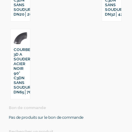
SANS
SANS
SOUDURE
SOUDURE
DN20│26.9
DN32│42.4
COURBE
3D A
SOUDER
ACIER
NOIR
90°
C3DN
SANS
SOUDURE
DN65│76.1
Bon de commande
Pas de produits sur le bon de commande
Rechercher un produit