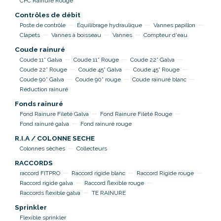
CPC Rainure Rouge
Contrôles de débit
Poste de contrôle
Équilibrage hydraulique
Vannes papillon
Clapets
Vannes à boisseau
Vannes
Compteur d'eau
Coude rainuré
Coude 11° Galva
Coude 11° Rouge
Coude 22° Galva
Coude 22° Rouge
Coude 45° Galva
Coude 45° Rouge
Coude 90° Galva
Coude 90° rouge
Coude rainuré blanc
Réduction rainuré
Fonds rainuré
Fond Rainure Fileté Galva
Fond Rainure Fileté Rouge
Fond rainuré galva
Fond rainuré rouge
R.I.A / COLONNE SECHE
Colonnes sèches
Collecteurs
RACCORDS
raccord FITPRO
Raccord rigide blanc
Raccord Rigide rouge
Raccord rigide galva
Raccord flexible rouge
Raccords flexible galva
TE RAINURE
Sprinkler
Flexible sprinkler