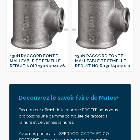
130N RACCORD FONTE
130N RACCORD FONTE
MALLEABLE TE FEMELLE
MALLEABLE TE FEMELLE
REDUIT NOIR 130N404026
REDUIT NOIR 130N404020
Découvrez le savoir faire de Matos+
Distributeur officiel de la marque PROFIT, nous vous
proposons une gamme complète de raccords
rainuré et de vannes rainurés.
Avec nos partenaire , SFERACO, CADDY ERICO,
SECTORIEL, nous vous proposons un gamme