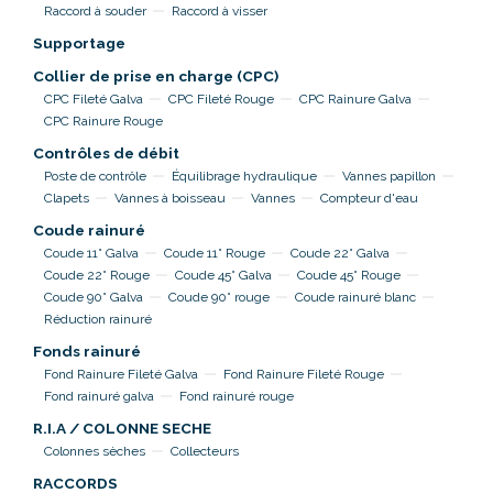
Raccord à souder
Raccord à visser
Supportage
Collier de prise en charge (CPC)
CPC Fileté Galva
CPC Fileté Rouge
CPC Rainure Galva
CPC Rainure Rouge
Contrôles de débit
Poste de contrôle
Équilibrage hydraulique
Vannes papillon
Clapets
Vannes à boisseau
Vannes
Compteur d'eau
Coude rainuré
Coude 11° Galva
Coude 11° Rouge
Coude 22° Galva
Coude 22° Rouge
Coude 45° Galva
Coude 45° Rouge
Coude 90° Galva
Coude 90° rouge
Coude rainuré blanc
Réduction rainuré
Fonds rainuré
Fond Rainure Fileté Galva
Fond Rainure Fileté Rouge
Fond rainuré galva
Fond rainuré rouge
R.I.A / COLONNE SECHE
Colonnes sèches
Collecteurs
RACCORDS