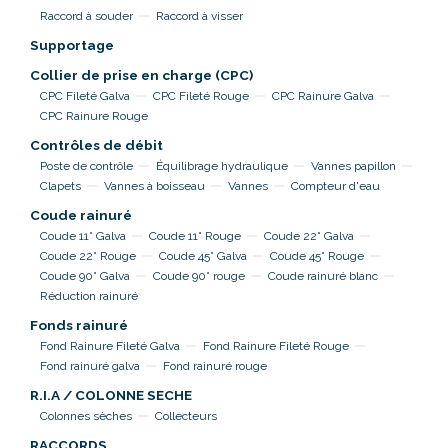
Raccord à souder
Raccord à visser
Supportage
Collier de prise en charge (CPC)
CPC Fileté Galva
CPC Fileté Rouge
CPC Rainure Galva
CPC Rainure Rouge
Contrôles de débit
Poste de contrôle
Équilibrage hydraulique
Vannes papillon
Clapets
Vannes à boisseau
Vannes
Compteur d'eau
Coude rainuré
Coude 11° Galva
Coude 11° Rouge
Coude 22° Galva
Coude 22° Rouge
Coude 45° Galva
Coude 45° Rouge
Coude 90° Galva
Coude 90° rouge
Coude rainuré blanc
Réduction rainuré
Fonds rainuré
Fond Rainure Fileté Galva
Fond Rainure Fileté Rouge
Fond rainuré galva
Fond rainuré rouge
R.I.A / COLONNE SECHE
Colonnes sèches
Collecteurs
RACCORDS