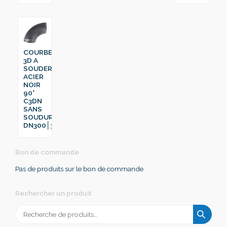
COURBE
3D A
SOUDER
ACIER
NOIR
90°
C3DN
SANS
SOUDURE
DN300│323.9
Bon de commande
Pas de produits sur le bon de commande
Rechercher un produit
Recherche
pour :