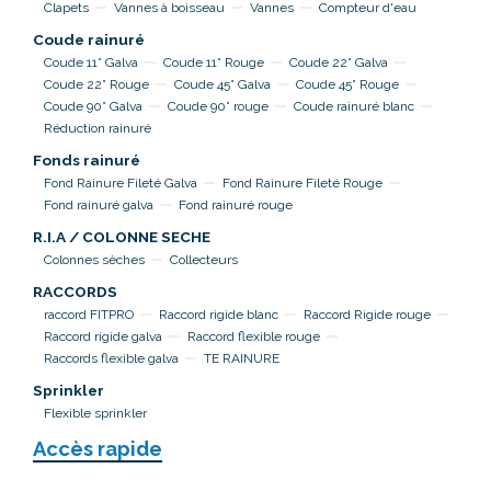
Clapets
Vannes à boisseau
Vannes
Compteur d'eau
Coude rainuré
Coude 11° Galva
Coude 11° Rouge
Coude 22° Galva
Coude 22° Rouge
Coude 45° Galva
Coude 45° Rouge
Coude 90° Galva
Coude 90° rouge
Coude rainuré blanc
Réduction rainuré
Fonds rainuré
Fond Rainure Fileté Galva
Fond Rainure Fileté Rouge
Fond rainuré galva
Fond rainuré rouge
R.I.A / COLONNE SECHE
Colonnes sèches
Collecteurs
RACCORDS
raccord FITPRO
Raccord rigide blanc
Raccord Rigide rouge
Raccord rigide galva
Raccord flexible rouge
Raccords flexible galva
TE RAINURE
Sprinkler
Flexible sprinkler
Accès rapide