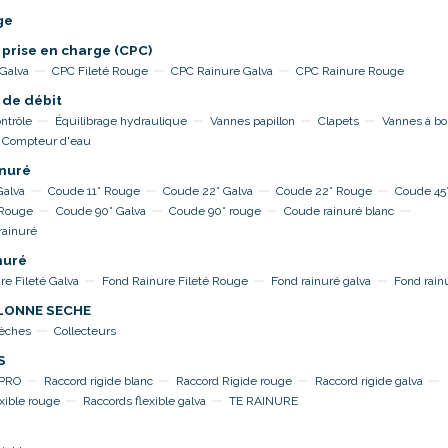
ge
 prise en charge (CPC)
 Galva
CPC Fileté Rouge
CPC Rainure Galva
CPC Rainure Rouge
 de débit
ntrôle
Équilibrage hydraulique
Vannes papillon
Clapets
Vannes à bo
Compteur d'eau
nuré
Galva
Coude 11° Rouge
Coude 22° Galva
Coude 22° Rouge
Coude 45°
 Rouge
Coude 90° Galva
Coude 90° rouge
Coude rainuré blanc
rainuré
nuré
re Fileté Galva
Fond Rainure Fileté Rouge
Fond rainuré galva
Fond rain
OLONNE SECHE
sèches
Collecteurs
S
TPRO
Raccord rigide blanc
Raccord Rigide rouge
Raccord rigide galva
xible rouge
Raccords flexible galva
TE RAINURE