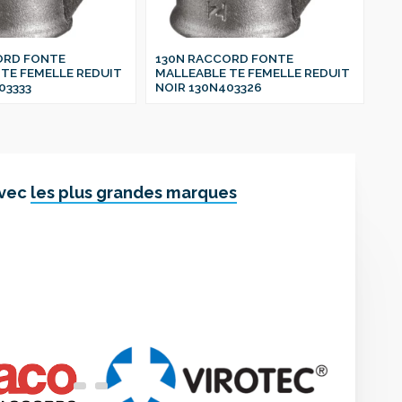
ORD FONTE
130N RACCORD FONTE
13
TE FEMELLE REDUIT
MALLEABLE TE FEMELLE REDUIT
MA
03333
NOIR 130N403326
NO
avec
les plus grandes marques