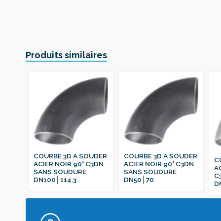
Produits similaires
COURBE 3D A SOUDER
COURBE 3D A SOUDER
C
ACIER NOIR 90° C3DN
ACIER NOIR 90° C3DN
A
SANS SOUDURE
SANS SOUDURE
C
DN100│114.3
DN50│70
D