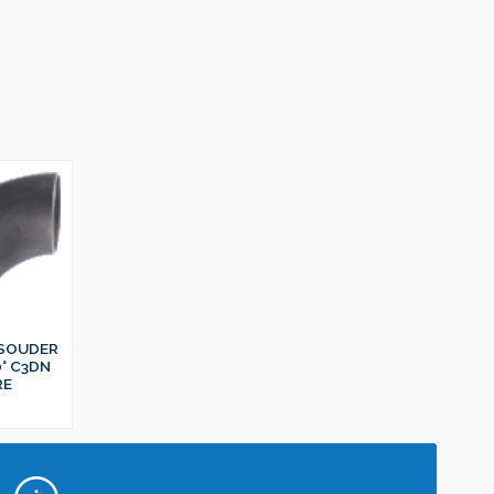
 SOUDER
0° C3DN
RE