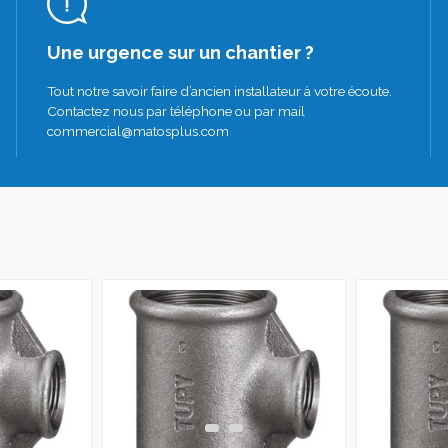
Une urgence sur un chantier ?
Tout notre savoir faire d’ancien installateur à votre écoute.
Contactez nous par téléphone ou par mail
commercial@matosplus.com