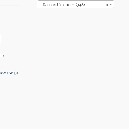
Raccord à souder (348)
×
ôle
N80 (88.9).