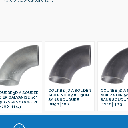
Matière : Acier Carbone S235
COURBE 3D A SOUDER
COURBE 3D A
OURBE 3D A SOUDER
ACIER NOIR 90° C3DN
ACIER NOIR 9
CIER GALVANISÉ 90°
SANS SOUDURE
SANS SOUDU
3DG SANS SOUDURE
DN90│108
DN40│48.3
N100│114.3