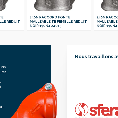
TE
130N RACCORD FONTE
130N RACC
LLE REDUIT
MALLEABLE TE FEMELLE REDUIT
MALLEABLE 
NOIR 130N404015
NOIR 130N4
Nous travaillons 
sons
urés.
,
t
OL,