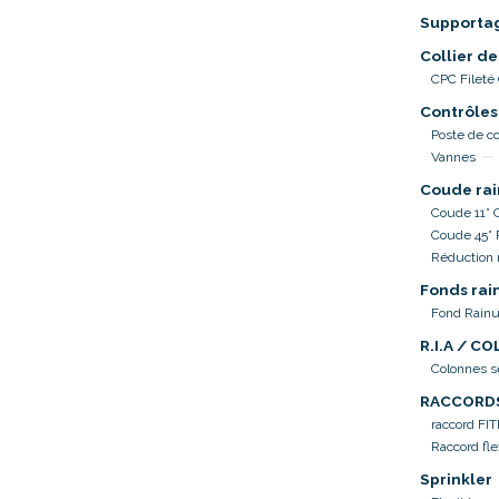
Supporta
Collier de
CPC Fileté
Contrôles
Poste de co
Vannes
Coude rai
Coude 11° 
Coude 45°
Réduction 
Fonds rai
Fond Rainu
R.I.A / C
Colonnes 
RACCORD
raccord FI
Raccord fle
Sprinkler