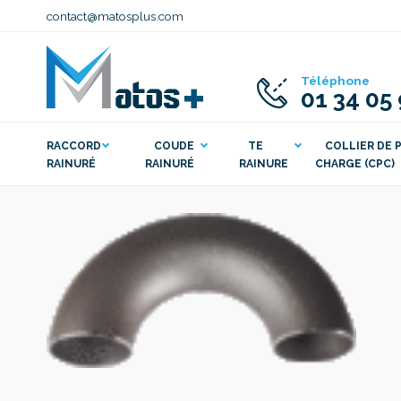
contact@matosplus.com
Téléphone
01 34 05
RACCORD
COUDE
TE
COLLIER DE P
RAINURÉ
RAINURÉ
RAINURE
CHARGE (CPC)