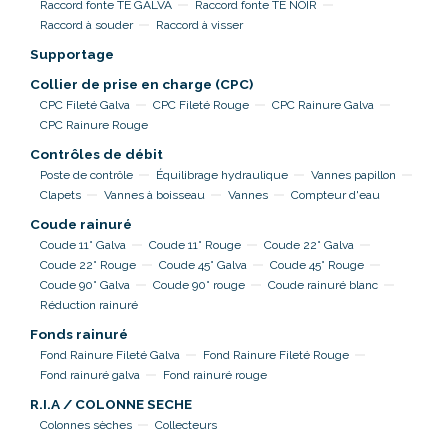
Raccord fonte TE GALVA
Raccord fonte TE NOIR
Raccord à souder
Raccord à visser
Supportage
Collier de prise en charge (CPC)
CPC Fileté Galva
CPC Fileté Rouge
CPC Rainure Galva
CPC Rainure Rouge
Contrôles de débit
Poste de contrôle
Équilibrage hydraulique
Vannes papillon
Clapets
Vannes à boisseau
Vannes
Compteur d'eau
Coude rainuré
Coude 11° Galva
Coude 11° Rouge
Coude 22° Galva
Coude 22° Rouge
Coude 45° Galva
Coude 45° Rouge
Coude 90° Galva
Coude 90° rouge
Coude rainuré blanc
Réduction rainuré
Fonds rainuré
Fond Rainure Fileté Galva
Fond Rainure Fileté Rouge
Fond rainuré galva
Fond rainuré rouge
R.I.A / COLONNE SECHE
Colonnes sèches
Collecteurs