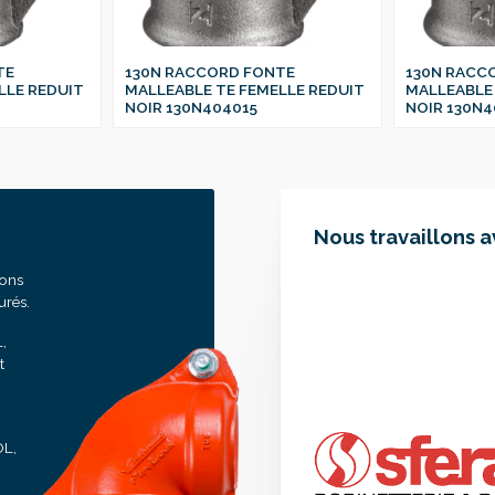
TE
130N RACCORD FONTE
130N RACC
LLE REDUIT
MALLEABLE TE FEMELLE REDUIT
MALLEABLE 
NOIR 130N404015
NOIR 130N4
Nous travaillons 
sons
urés.
,
t
OL,