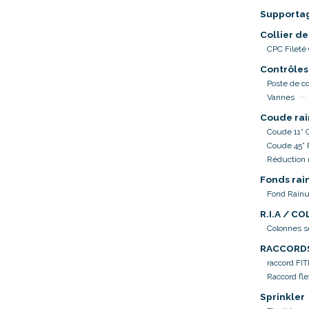
Supporta
Collier de
CPC Fileté
Contrôles
Poste de co
Vannes
Coude rai
Coude 11° 
Coude 45°
Réduction 
Fonds rai
Fond Rainu
R.I.A / C
Colonnes 
RACCORD
raccord FI
Raccord fle
Sprinkler