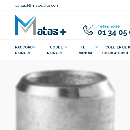
contact@matosplus.com
Téléphone
01 34 05
RACCORD
COUDE
TE
COLLIER DE P
RAINURÉ
RAINURÉ
RAINURE
CHARGE (CPC)