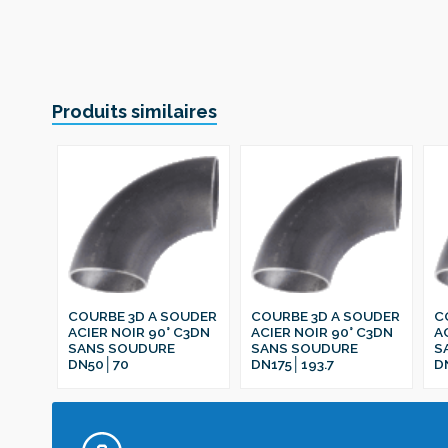
Produits similaires
COURBE 3D A SOUDER
COURBE 3D A SOUDER
C
ACIER NOIR 90° C3DN
ACIER NOIR 90° C3DN
A
SANS SOUDURE
SANS SOUDURE
S
DN50│70
DN175│193.7
D