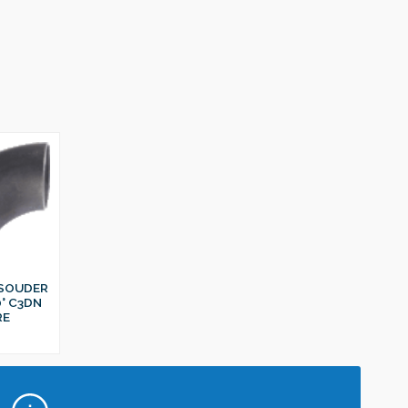
 SOUDER
0° C3DN
RE