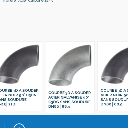
Matière : Acier Carbone S235
OURBE 3D A SOUDER
COURBE 3D A
COURBE 3D A SOUDER
CIER NOIR 90° C3DN
ACIER NOIR 9
ACIER GALVANISÉ 90°
ANS SOUDURE
SANS SOUDU
C3DG SANS SOUDURE
N15│21.3
DN80│88.9
DN80│88.9