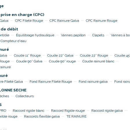
ge
 prise en charge (CPC)
 Galva
CPC Fileté Rouge
CPC Rainure Galva
CPC Rainure Rouge
 de débit
ntrôle
Équilibrage hydraulique
Vannes papillon
Clapets
Vannes à bo
Compteur d'eau
nuré
Galva
Coude 11° Rouge
Coude 22° Galva
Coude 22° Rouge
Coude 45°
 Rouge
Coude 90° Galva
Coude 90° rouge
Coude rainuré blanc
rainuré
nuré
re Fileté Galva
Fond Rainure Fileté Rouge
Fond rainuré galva
Fond rain
OLONNE SECHE
sèches
Collecteurs
S
TPRO
Raccord rigide blanc
Raccord Rigide rouge
Raccord rigide galva
xible rouge
Raccords flexible galva
TE RAINURE