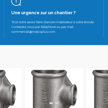
Une urgence sur un chantier ?
Tout notre savoir faire d’ancien installateur à votre écoute.
Contactez nous par téléphone ou par mail
commercial@matosplus.com