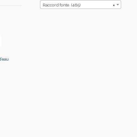
Raccord fonte (465)
×
d’eau