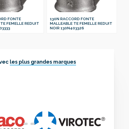
ORD FONTE
130N RACCORD FONTE
13
TE FEMELLE REDUIT
MALLEABLE TE FEMELLE REDUIT
MA
03333
NOIR 130N403326
NO
avec
les plus grandes marques