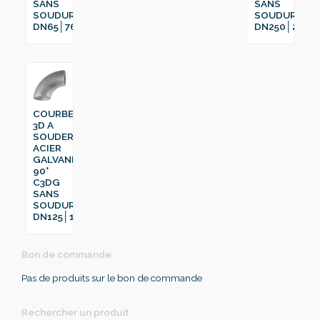
SANS
SANS
SOUDURE
SOUDURE
DN65│76.1
DN250│273
COURBE
3D A
SOUDER
ACIER
GALVANISÉ
90°
C3DG
SANS
SOUDURE
DN125│139.7
Bon de commande
Pas de produits sur le bon de commande
Rechercher un produit