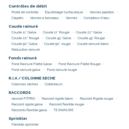
Contrôles de débit
Poste de contrôle
Équilibrage hydraulique
Vannes papillon
Clapets
Vannes à boisseau
Vannes
Compteur d'eau
Coude rainuré
Coude 11° Galva
Coude 11° Rouge
Coude 22° Galva
Coude 22° Rouge
Coude 45° Galva
Coude 45° Rouge
Coude 90° Galva
Coude 90° rouge
Coude rainuré blanc
Réduction rainuré
Fonds rainuré
Fond Rainure Fileté Galva
Fond Rainure Fileté Rouge
Fond rainuré galva
Fond rainuré rouge
R.I.A / COLONNE SECHE
Colonnes sèches
Collecteurs
RACCORDS
raccord FITPRO
Raccord rigide blanc
Raccord Rigide rouge
Raccord rigide galva
Raccord flexible rouge
Raccords flexible galva
TE RAINURE
Sprinkler
Flexible sprinkler